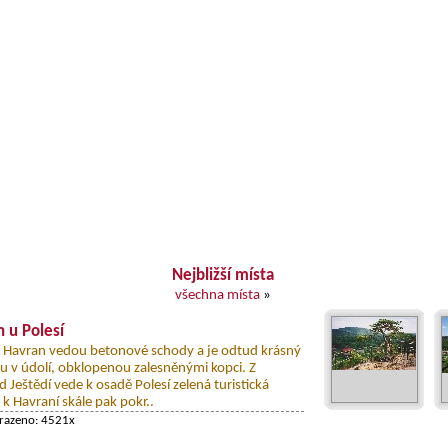
Nejbližší místa
všechna místa
»
 u Polesí
y Havran vedou betonové schody a je odtud krásný
u v údolí, obklopenou zalesněnými kopci. Z
Ještědí vede k osadě Polesí zelená turistická
k Havraní skále pak pokr..
brazeno: 4521x