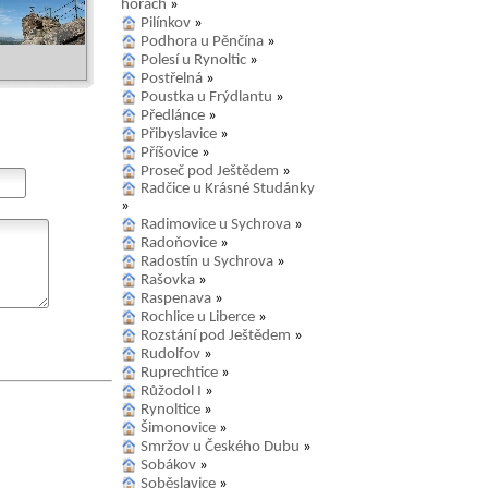
horách
»
Pilínkov
»
Podhora u Pěnčína
»
Polesí u Rynoltic
»
Postřelná
»
Poustka u Frýdlantu
»
Předlánce
»
Přibyslavice
»
Příšovice
»
Proseč pod Ještědem
»
Radčice u Krásné Studánky
»
Radimovice u Sychrova
»
Radoňovice
»
Radostín u Sychrova
»
Rašovka
»
Raspenava
»
Rochlice u Liberce
»
Rozstání pod Ještědem
»
Rudolfov
»
Ruprechtice
»
Růžodol I
»
Rynoltice
»
Šimonovice
»
Smržov u Českého Dubu
»
Sobákov
»
Soběslavice
»