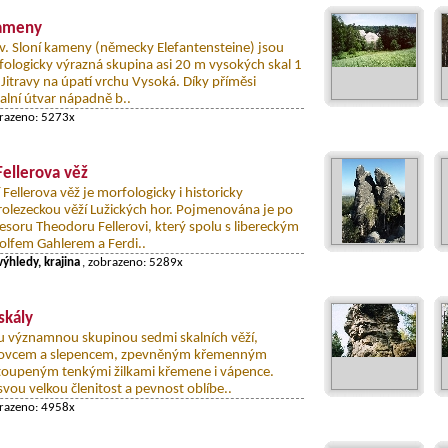
kameny
zv. Sloní kameny (německy Elefantensteine) jsou
fologicky výrazná skupina asi 20 m vysokých skal 1
Jitravy na úpatí vrchu Vysoká. Díky příměsi
alní útvar nápadně b..
brazeno: 5273x
Fellerova věž
ellerova věž je morfologicky i historicky
rolezeckou věží Lužických hor. Pojmenována je po
esoru Theodoru Fellerovi, který spolu s libereckým
lfem Gahlerem a Ferdi..
výhledy, krajina
, zobrazeno: 5289x
skály
ou významnou skupinou sedmi skalních věží,
kovcem a slepencem, zpevněným křemenným
toupeným tenkými žilkami křemene i vápence.
svou velkou členitost a pevnost oblíbe..
brazeno: 4958x