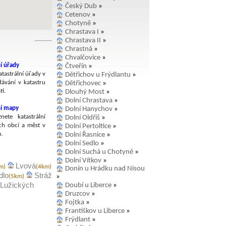
Český Dub
»
Cetenov
»
Chotyně
»
Chrastava I
»
Chrastava II
»
Chrastná
»
Chvalčovice
»
í úřady
Čtveřín
»
tastrální úřady v
Dětřichov u Frýdlantu
»
dávání v katastru
Dětřichovec
»
í.
Dlouhý Most
»
Dolní Chrastava
»
ní mapy
Dolní Hanychov
»
nete katastrální
Dolní Oldřiš
»
h obcí a měst v
Dolní Pertoltice
»
.
Dolní Řasnice
»
Dolní Sedlo
»
Dolní Suchá u Chotyně
»
Dolní Vítkov
»
Lvová
m)
(4km)
Donín u Hrádku nad Nisou
dlo
Stráž
»
(5km)
 Lužických
Doubí u Liberce
»
Druzcov
»
Fojtka
»
Františkov u Liberce
»
Frýdlant
»