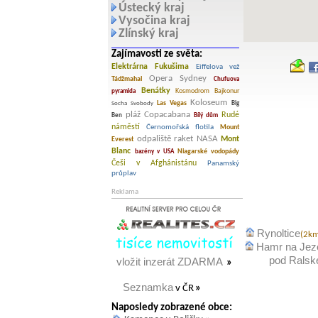
Ústecký kraj
Vysočina kraj
Zlínský kraj
Zajímavosti ze světa:
Elektrárna Fukušima
Eiffelova vež
Opera Sydney
Tádžmahal
Chufuova
Benátky
Kosmodrom Bajkonur
pyramida
Koloseum
Las Vegas
Socha Svobody
Big
pláž Copacabana
Rudé
Ben
Bílý dům
náměstí
Černomořská flotila
Mount
odpaliště raket NASA
Mont
Everest
Blanc
Niagarské vodopády
bazény v USA
Češi v Afghánistánu
Panamský
průplav
Reklama
Rynoltice
(2k
Hamr na Jez
pod Rals
vložit inzerát ZDARMA
»
Seznamka
v ČR
»
Naposledy zobrazené obce: