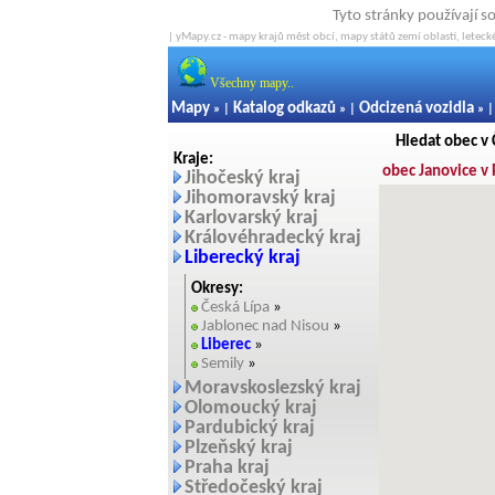
Tyto stránky používají s
| yMapy.cz - mapy krajů měst obcí, mapy států zemí oblastí, letecké
Všechny mapy..
Mapy
Katalog odkazů
Odcizená vozidla
» |
» |
» 
Hledat obec v
Kraje:
obec Janovice v
Jihočeský kraj
Jihomoravský kraj
Karlovarský kraj
Královéhradecký kraj
Liberecký kraj
Okresy:
Česká Lípa
»
Jablonec nad Nisou
»
Liberec
»
Semily
»
Moravskoslezský kraj
Olomoucký kraj
Pardubický kraj
Plzeňský kraj
Praha kraj
Středočeský kraj