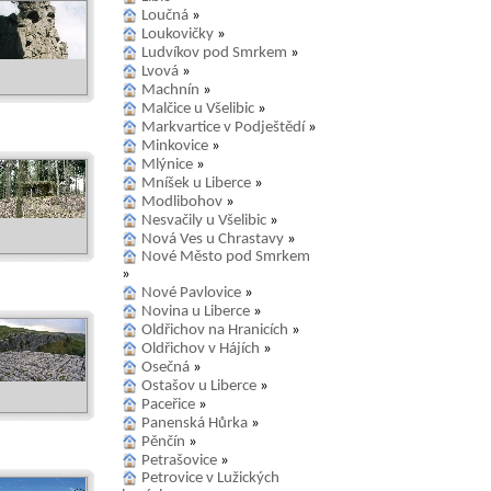
Loučná
»
Loukovičky
»
Ludvíkov pod Smrkem
»
Lvová
»
Machnín
»
Malčice u Všelibic
»
Markvartice v Podještědí
»
Minkovice
»
Mlýnice
»
Mníšek u Liberce
»
Modlibohov
»
Nesvačily u Všelibic
»
Nová Ves u Chrastavy
»
Nové Město pod Smrkem
»
Nové Pavlovice
»
Novina u Liberce
»
Oldřichov na Hranicích
»
Oldřichov v Hájích
»
Osečná
»
Ostašov u Liberce
»
Paceřice
»
Panenská Hůrka
»
Pěnčín
»
Petrašovice
»
Petrovice v Lužických