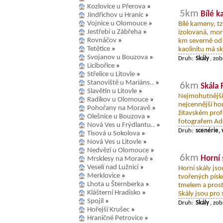
Kozlovice u Přerova
»
5km
Bílé 
Jindřichov u Hranic
»
Vojnice u Olomouce
»
Bílé kameny, t
Jestřebí u Zábřeha
»
izolovaná, mor
Rovnáčov
»
km severně od 
Tetětice
»
kaolinitu má sk
Svojanov u Bouzova
»
Druh:
Skály
, zo
Licibořice
»
Střelice u Litovle
»
Stanoviště u Mariáns..
»
6km
Skála 
Slavětín u Litovle
»
Nejmohutnější F
Radíkov u Olomouce
»
nejcennější ho
Pohořany na Moravě
»
žitavském prof
Olešnice u Bouzova
»
fotografem Ado
Nová Ves u Frýdlantu..
»
Druh:
scenérie, 
Tisová u Sokolova
»
Nová Ves u Litovle
»
Nedvězí u Olomouce
»
6km
Horní 
Mrsklesy na Moravě
»
Veselí nad Lužnicí
»
Horní skály js
Merklovice
»
tvořených pís
Lhota u Šternberka
»
tmelem a pros
Klášterní Hradisko
»
Skály jsou pro 
Spojil
»
Druh:
Skály
, zo
Hořejší Krušec
»
Hraničné Petrovice
»