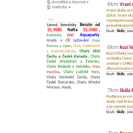
Arnoltice u Huzové
»
6km
Vraní 
Nadryby
»
Vraní skála se 
Zdice. Vraní sk
Tipy..
vypreparovaný 
Levné benzinky
Benzin od
pseudokrasové 
31.90Kč
Nafta
31.50Kč
,
Druh:
Skály
, zo
Aquaparky
Rozhledny
ZOO
Hrady v CŘ
Lyžování
Chaty
,
Šumava a Lipno
Chaty Podkrkonoší
6km
Kozí h
,
Chaty Jižní
a Královehradecko
Kozí hřbety js
Čechy a Česká Kanada
,
Chaty
vrcholky Ostrý
České středohoří a Žatecko
,
zvedají v CHKO
Chaty Beskydy a Valašsko
,
Chaty
Jihovýchodní s
,
Chaty Lužické hory
,
Vysočina
Druh:
Skály
, zo
Chaty Východní Čechy
,
Chaty
České Švýcarsko
,
Chaty Střední
Morava, Haná
,
7km
Skála
Podkova je výr
skály nad Krás
a je nazván pod
Druh:
Skály
, zo