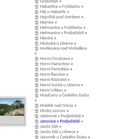
Grabštejn
»
Habartice u Frýdlantu
»
Háj u Habartic
»
Hajniště pod Smrkem
»
Hejnice
»
Heřmanice u Frýdlantu
»
Heřmanice v Podještědí
»
Hlavice
»
Hluboká u Liberce
»
Hodkovice nad Mohelkou
»
Horní Chrastava
»
Horní Hanychov
»
Horní Pertoltice
»
Horní Řasnice
»
Horní Růžodol
»
Horní Suchá u Liberce
»
Horní Vítkov
»
Hradčany u Českého Dubu
»
Hrádek nad Nisou
»
Hrubý Lesnov
»
Jablonné v Podještědí
»
Janovice v Podještědí
»
Janův Důl
»
Janův Důl u Liberce
»
Javorník u Českého Dubu
»