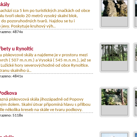
skály
nachází cca 5 km po turistických značkách od obce
álu tvoří okolo 20 metrů vysoký skalní blok,
do pozoruhodných tvarů. Najdou se tu i
jevy. Poskytuje kruhový výh..
brazeno: 4874x
řbety u Rynoltic
ou pískovcové skály a najdeme je v prostoru mezi
 vrch ( 507 m.n.m.) a Vysoká ( 545 m.n.m.), jež se
 Lužické hory severovýchodně od obce Rynoltice.
tranu skalního ú..
brazeno: 4841x
 Podkova
azná pískovcová skála jihozápadně od Popovy
ným dolem. Skalní útvar připomíná hlavu s přilbou
le několika kreseb na skále ve tvaru podkovy.
brazeno: 5118x