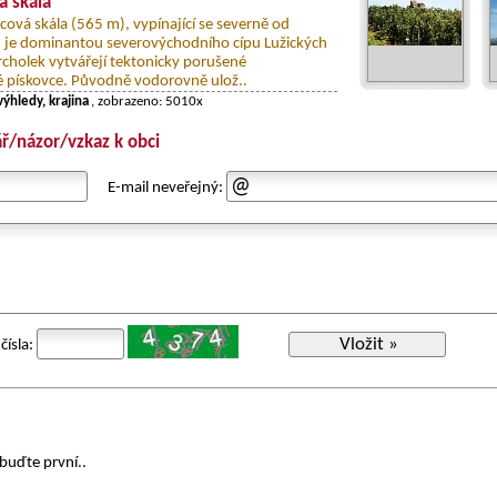
a skála
cová skála (565 m), vypínající se severně od
 je dominantou severovýchodního cípu Lužických
vrcholek vytvářejí tektonicky porušené
 pískovce. Původně vodorovně ulož..
výhledy, krajina
, zobrazeno: 5010x
ř/názor/vzkaz k obci
E-mail neveřejný:
Vložit »
čísla:
buďte první..