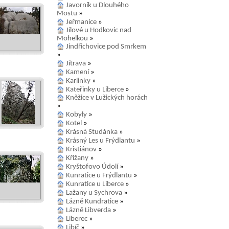
Javorník u Dlouhého
Mostu
»
Jeřmanice
»
Jílové u Hodkovic nad
Mohelkou
»
Jindřichovice pod Smrkem
»
Jítrava
»
Kamení
»
Karlinky
»
Kateřinky u Liberce
»
Kněžice v Lužických horách
»
Kobyly
»
Kotel
»
Krásná Studánka
»
Krásný Les u Frýdlantu
»
Kristiánov
»
Křižany
»
Kryštofovo Údolí
»
Kunratice u Frýdlantu
»
Kunratice u Liberce
»
Lažany u Sychrova
»
Lázně Kundratice
»
Lázně Libverda
»
Liberec
»
Libíč
»