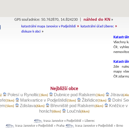
náhled do KN
GPS souřadnice: 50.762870, 14.824230 |
»
»
»
katastrální mapa Janovice v Podještědí
katastrální úřad Liberec
»
diskuze k obci
Katastráln
Všechny ka
ČR, vyhle
nemovitost
Katastrál
Zde nalez
mapy všec
ČR zdarma
Nejbližší obce
Polesí u Rynoltic
Dubnice pod Ralskem
Jítrava
m)
(3km)
(3km)
(4k
eře
Markvartice v Podještědí
Žibřidice
Dolní Se
(5km)
(5km)
(5km)
kem
Zdislava
Břevniště pod Ralskem
Kněžice v
(5km)
(6km)
(6km)
horách
Loučná
(6km)
(6km)
trasa Janovice v Podještědí » Liberec
trasa Janovice v Podještědí » Praha
trasa Janovice v Podještědí » Brno