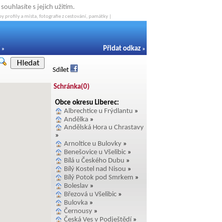
ouhlasíte s jejich užitím.
y profily a místa, fotografie z cestování, památky |
Přidat odkaz
»
»
Hledat
Sdílet
Schránka(
0
)
Obce okresu Liberec:
Albrechtice u Frýdlantu
»
Andělka
»
Andělská Hora u Chrastavy
»
Arnoltice u Bulovky
»
Benešovice u Všelibic
»
Bílá u Českého Dubu
»
Bílý Kostel nad Nisou
»
Bílý Potok pod Smrkem
»
Boleslav
»
Březová u Všelibic
»
Bulovka
»
Černousy
»
Česká Ves v Podještědí
»