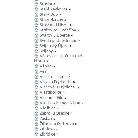
Srbská
»
Staré Pavlovice
»
Starý Dub
»
Starý Harcov
»
Stráž nad Nisou
»
Střížovice u Pěnčína
»
Svárov u Liberce
»
Světlá pod Ještědem
»
Svijanský Újezd
»
Svijany
»
Václavice u Hrádku nad
Nisou
»
Vápno
»
Ves
»
Vesec u Liberce
»
Víska u Frýdlantu
»
Višňová u Frýdlantu
»
Vlastibořice
»
Vlčetín u Bílé
»
Vratislavice nad Nisou
»
Všelibice
»
Zábrdí u Osečné
»
Záskalí
»
Žďárek u Sychrova
»
Zdislava
»
Žibřidice
»