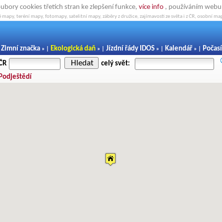
oubory cookies třetích stran ke zlepšení funkce,
více info
, používáním webu s
 mapy, teréní mapy, fotomapy, satelitní mapy, záběry z družice, zajímavosti ze světa i z ČR, osobní map
Zimní značka
Ekologická daň
Jízdní řády IDOS
Kalendář
Počasí
|
» |
» |
» |
» |
Hledat
 ČR
celý svět:
 Podještědí