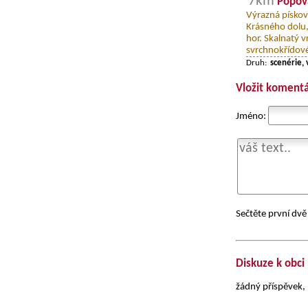
7km
Popov
Výrazná pískov
Krásného dolu,
hor. Skalnatý 
svrchnokřídové
Druh:
scenérie, 
Vložit komentá
Jméno:
Sečtěte první dvě 
Diskuze k obci
žádný příspěvek, 