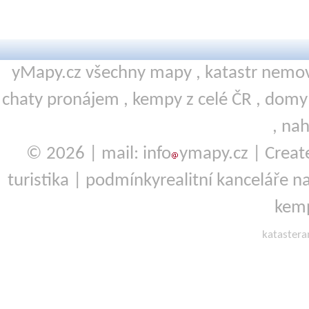
yMapy.cz všechny mapy ,
katastr nemov
chaty pronájem
,
kempy
z celé ČR ,
domy 
,
nah
© 2026 | mail: info
ymapy.cz | Crea
turistika
|
podmínky
realitní kanceláře
na
kemp
kataster