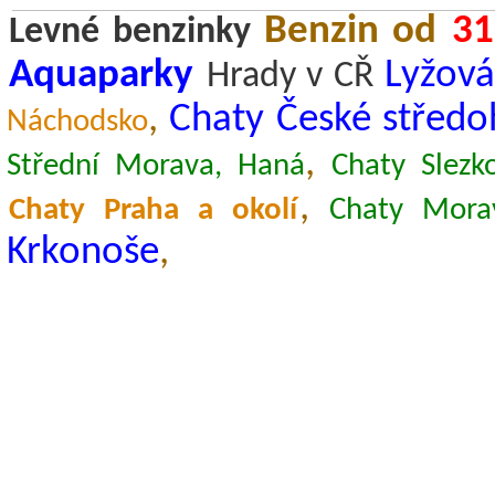
Benzin od
31
Levné benzinky
Aquaparky
Lyžová
Hrady v CŘ
,
Chaty České středo
Náchodsko
,
Střední Morava, Haná
Chaty Slezk
,
Chaty Praha a okolí
Chaty Mora
Krkonoše
,