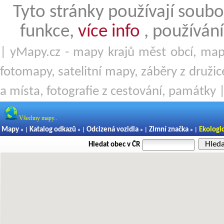
Tyto stránky používají soubo
funkce,
více info
, používání
| yMapy.cz - mapy krajů měst obcí, mapy
fotomapy, satelitní mapy, záběry z družice
a místa, fotografie z cestování, památky 
Všechny mapy..
Mapy
Katalog odkazů
Odcizená vozidla
Zimní značka
Ekologi
» |
» |
» |
» |
Hled
Hledat obec v ČR