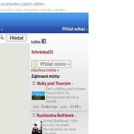
ouhlasíte s jejich užitím.
y profily a místa, fotografie z cestování, památky |
Přidat odkaz
»
»
Hledat
Sdílet
Schránka(
0
)
Přidat místo »
všechna místa
»
Zajímavá místa:
Skály pod Tisovým
»
Čtyři věžičky pod vrchem
Tisový (652 m)
jihozápadně od obce
Hošťál..
Stát:
Česká rep.
, zobr.:
5198
x
Rozhledna Bolfánek
»
Vrchol Bolfánek ( 584
m.n.m.) se zvedá
jihozápadně od obce
Chudeni..