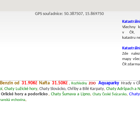
GPS souřadnice: 50.387507, 15.869750
Katastráln
Všechny k
v ČR, v
katastru n
Katastrál
Zde nalez
mapy všec
ČR zdarma
Benzin od
31.90Kč
Nafta
31.50Kč
,
Aquaparky
Hrady v C
Rozhledny
ZOO
bí
,
Chaty Lužické hory
,
Chaty Slovácko, Chřiby a Bílé Karpaty
,
Chaty Adršpach a 
 Orlické hory a podorlicko
,
Chaty Šumava a Lipno
,
,
Chaty
Chaty České Švýcarsko
,
hanská vrchovina