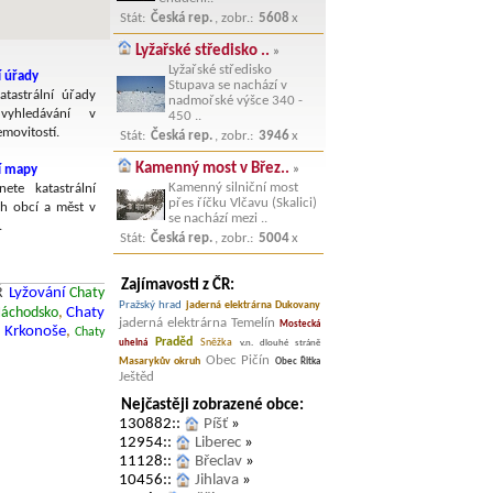
Stát:
Česká rep.
, zobr.:
5608
x
Lyžařské středisko ..
»
Lyžařské středisko
í úřady
Stupava se nachází v
atastrální úřady
nadmořské výšce 340 -
yhledávání v
450 ..
emovitostí.
Stát:
Česká rep.
, zobr.:
3946
x
Kamenný most v Břez..
ní mapy
»
Kamenný silniční most
nete katastrální
přes říčku Vlčavu (Skalici)
h obcí a měst v
se nachází mezi ..
.
Stát:
Česká rep.
, zobr.:
5004
x
Zajímavosti z ČR:
Ř
Lyžování
Chaty
Pražský hrad
jaderná elektrárna Dukovany
Náchodsko
,
Chaty
jaderná elektrárna Temelín
Mostecká
 Krkonoše
,
Chaty
Praděd
Sněžka
uhelná
v.n. dlouhé stráně
Obec Pičín
Masarykův okruh
Obec Řitka
Ještěd
Nejčastěji zobrazené obce:
130882::
Píšť
»
12954::
Liberec
»
11128::
Břeclav
»
10456::
Jihlava
»