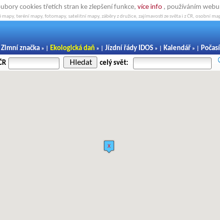
oubory cookies třetích stran ke zlepšení funkce,
více info
, používáním webu s
 mapy, teréní mapy, fotomapy, satelitní mapy, záběry z družice, zajímavosti ze světa i z ČR, osobní map
Zimní značka
Ekologická daň
Jízdní řády IDOS
Kalendář
Počasí
|
» |
» |
» |
» |
Hledat
ČR
celý svět: