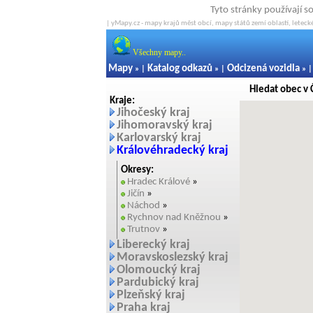
Tyto stránky používají s
| yMapy.cz - mapy krajů měst obcí, mapy států zemí oblastí, letecké
Všechny mapy..
Mapy
Katalog odkazů
Odcizená vozidla
» |
» |
» 
Hledat obec v 
Kraje:
Jihočeský kraj
Jihomoravský kraj
Karlovarský kraj
Královéhradecký kraj
Okresy:
Hradec Králové
»
Jičín
»
Náchod
»
Rychnov nad Kněžnou
»
Trutnov
»
Liberecký kraj
Moravskoslezský kraj
Olomoucký kraj
Pardubický kraj
Plzeňský kraj
Praha kraj