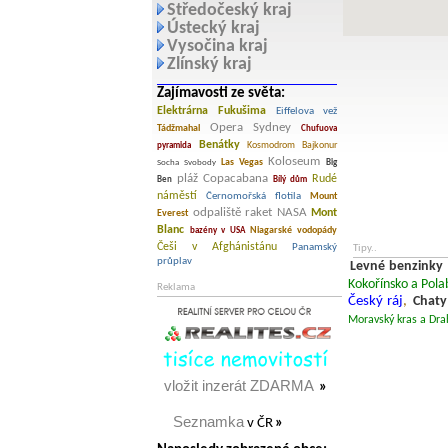
Středočeský kraj
Ústecký kraj
Vysočina kraj
Zlínský kraj
Zajímavosti ze světa:
Elektrárna Fukušima
Eiffelova vež
Opera Sydney
Tádžmahal
Chufuova
Benátky
Kosmodrom Bajkonur
pyramida
Koloseum
Las Vegas
Socha Svobody
Big
pláž Copacabana
Rudé
Ben
Bílý dům
náměstí
Černomořská flotila
Mount
odpaliště raket NASA
Mont
Everest
Blanc
Niagarské vodopády
bazény v USA
Češi v Afghánistánu
Panamský
Tipy..
průplav
Levné benzinky
Kokořínsko a Pola
Reklama
Český ráj
,
Chaty
Moravský kras a Dra
vložit inzerát ZDARMA
»
Seznamka
v ČR
»