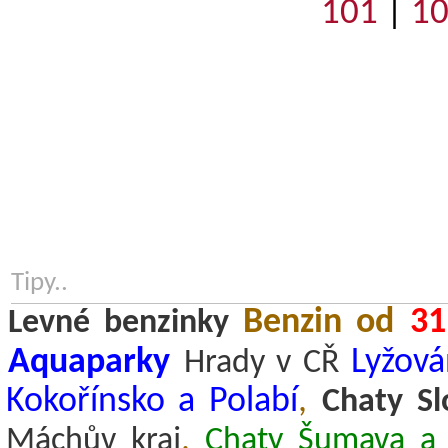
101
|
1
Tipy..
Benzin od
31
Levné benzinky
Aquaparky
Lyžová
Hrady v CŘ
Kokořínsko a Polabí
,
Chaty Sl
,
Máchův kraj
Chaty Šumava a 