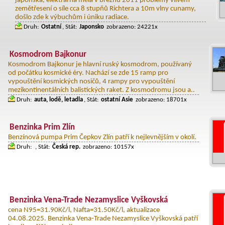
japonska, elektrárna měla v březnu 2011 problémy vlivem
zemětřesení o síle cca 8 stupňů Richtera a 10m vlny cunamy,
došlo zde k výbuchům i úniku radiace.
Druh:
Ostatní
, Stát:
Japonsko
zobrazeno: 24221x
Kosmodrom Bajkonur
Kosmodrom Bajkonur je hlavní ruský kosmodrom, používaný
od počátku kosmické éry. Nachází se zde 15 ramp pro
vypouštění kosmických nosičů, 4 rampy pro vypouštění
mezikontinentálních balistických raket. Z kosmodromu jsou a..
Druh:
auta, lodě, letadla
, Stát:
ostatní Asie
zobrazeno: 18701x
Benzinka Prim Zlín
Benzínová pumpa Prim Čepkov Zlín patří k nejlevnějším v okolí.
Druh:
, Stát:
Česká rep.
zobrazeno: 10157x
Benzinka Vena-Trade Nezamyslice Vyškovská
cena N95=31.90Kč/l, Nafta=31.50Kč/l, aktualizace
04.08.2025. Benzinka Vena-Trade Nezamyslice Vyškovská patří