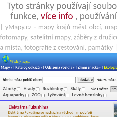
Tyto stránky používají soubo
funkce,
více info
, používání
| yMapy.cz - mapy krajů měst obcí, mapy
fotomapy, satelitní mapy, záběry z družice
a místa, fotografie z cestování, památky 
Všechny mapy..
Mapy
Katalog odkazů
Odcizená vozidla
Zimní značka
Ekologi
» |
» |
» |
» |
hledat »
hledat místa poblíž obce:
Název, místo 
Zámky
Hrady
Rozhledny
Skály
okolí města:
Aquaparky
ZOO
Lyžování
Levné benzinky
Elektrárna Fukushima
Elektrárna Fukušima se nachází na východním pobřeží