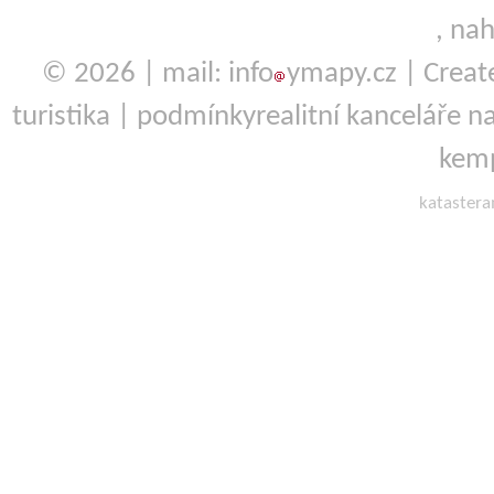
,
nah
© 2026 | mail: info
ymapy.cz | Crea
turistika
|
podmínky
realitní kanceláře
na
kemp
kataster