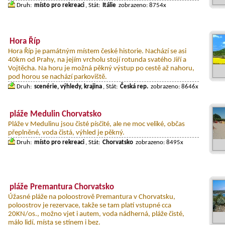
Druh:
místo pro rekreaci
, Stát:
Itálie
zobrazeno: 8754x
Hora Říp
Hora Říp je památným místem české historie. Nachází se asi
40km od Prahy, na jejím vrcholu stojí rotunda svatého Jiří a
Vojtěcha. Na horu je možná pěkný výstup po cestě až nahoru,
pod horou se nachází parkoviště.
Druh:
scenérie, výhledy, krajina
, Stát:
Česká rep.
zobrazeno: 8646x
pláže Medulin Chorvatsko
Pláže v Medulinu jsou čisté písčité, ale ne moc veliké, občas
přeplněné, voda čistá, výhled je pěkný.
Druh:
místo pro rekreaci
, Stát:
Chorvatsko
zobrazeno: 8495x
pláže Premantura Chorvatsko
Úžasné pláže na poloostrově Premantura v Chorvatsku,
poloostrov je rezervace, takže se tam platí vstupné cca
20KN/os., možno vjet i autem, voda nádherná, pláže čisté,
málo lidí, místa se stínem i bez.