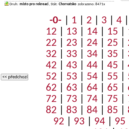
Druh:
místo pro rekreaci
, Stát:
Chorvatsko
zobrazeno: 8471x
-0-
|
1
|
2
|
3
|
4
12
|
13
|
14
|
15
|
22
|
23
|
24
|
25
|
32
|
33
|
34
|
35
|
42
|
43
|
44
|
45
|
52
|
53
|
54
|
55
|
<< předchozí
62
|
63
|
64
|
65
|
72
|
73
|
74
|
75
|
82
|
83
|
84
|
85
|
92
|
93
|
94
|
95