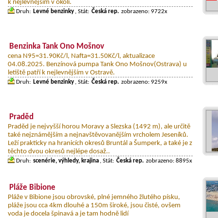
k nejlevnějším v okolí.
Druh:
Levné benzinky
, Stát:
Česká rep.
zobrazeno: 9722x
Benzinka Tank Ono Mošnov
cena N95=31.90Kč/l, Nafta=31.50Kč/l, aktualizace
04.08.2025. Benzínová pumpa Tank Ono Mošnov(Ostrava) u
letiště patří k nejlevnějším v Ostravě.
Druh:
Levné benzinky
, Stát:
Česká rep.
zobrazeno: 9259x
Praděd
Praděd je nejvyšší horou Moravy a Slezska (1492 m), ale určitě
také nejznámějším a nejnavštěvovanějším vrcholem Jeseníků.
Leží prakticky na hranicích okresů Bruntál a Šumperk, a také je z
těchto dvou okresů nejlépe dosaž..
Druh:
scenérie, výhledy, krajina
, Stát:
Česká rep.
zobrazeno: 8895x
Pláže Bibione
Pláže v Bibione jsou obrovské, plné jemného žlutého písku,
pláže jsou cca 4km dlouhé a 150m široké, jsou čisté, ovšem
voda je docela špinavá a je tam hodně lidí