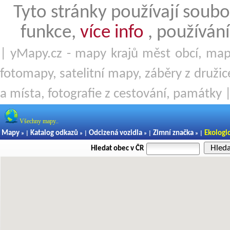
Tyto stránky používají soubo
funkce,
více info
, používání
| yMapy.cz - mapy krajů měst obcí, mapy
fotomapy, satelitní mapy, záběry z družice
a místa, fotografie z cestování, památky 
Všechny mapy..
Mapy
Katalog odkazů
Odcizená vozidla
Zimní značka
Ekologi
» |
» |
» |
» |
Hled
Hledat obec v ČR