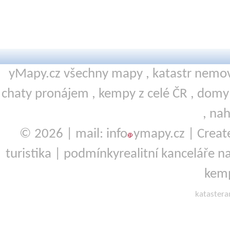
yMapy.cz všechny mapy ,
katastr nemov
chaty pronájem
,
kempy
z celé ČR ,
domy 
,
nah
© 2026 | mail: info
ymapy.cz | Crea
turistika
|
podmínky
realitní kanceláře
na
kemp
kataster