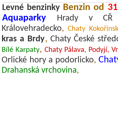
Benzin od
31
Levné benzinky
Aquaparky
Hrady v CŘ
,
Královehradecko
Chaty Kokoříns
,
kras a Brdy
Chaty České střed
,
Bílé Karpaty
Chaty Pálava, Podyjí, V
,
Chat
Orlické hory a podorlicko
,
Drahanská vrchovina