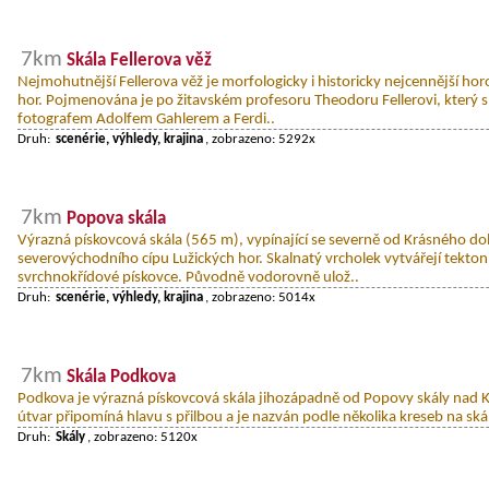
7km
Skála Fellerova věž
Nejmohutnější Fellerova věž je morfologicky i historicky nejcennější hor
hor. Pojmenována je po žitavském profesoru Theodoru Fellerovi, který s
fotografem Adolfem Gahlerem a Ferdi..
Druh:
scenérie, výhledy, krajina
, zobrazeno: 5292x
7km
Popova skála
Výrazná pískovcová skála (565 m), vypínající se severně od Krásného d
severovýchodního cípu Lužických hor. Skalnatý vrcholek vytvářejí tekto
svrchnokřídové pískovce. Původně vodorovně ulož..
Druh:
scenérie, výhledy, krajina
, zobrazeno: 5014x
7km
Skála Podkova
Podkova je výrazná pískovcová skála jihozápadně od Popovy skály nad 
útvar připomíná hlavu s přilbou a je nazván podle několika kreseb na ská
Druh:
Skály
, zobrazeno: 5120x