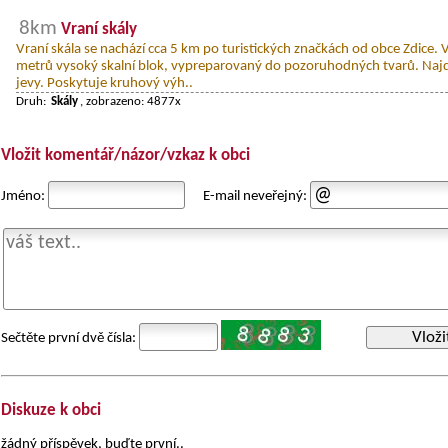
8km
Vraní skály
Vraní skála se nachází cca 5 km po turistických značkách od obce Zdice. V
metrů vysoký skalní blok, vypreparovaný do pozoruhodných tvarů. Najd
jevy. Poskytuje kruhový výh..
Druh:
Skály
, zobrazeno: 4877x
Vložit komentář/názor/vzkaz k obci
Jméno:
E-mail neveřejný:
Vloži
Sečtěte první dvě čísla:
Diskuze k obci
žádný příspěvek, buďte první..