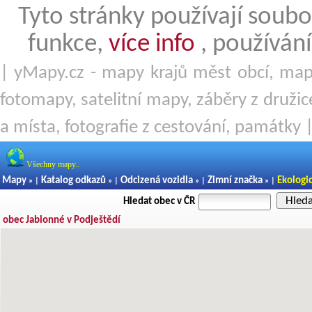
Tyto stránky používají soubo
funkce,
více info
, používání
| yMapy.cz - mapy krajů měst obcí, mapy
fotomapy, satelitní mapy, záběry z družice
a místa, fotografie z cestování, památky 
Všechny mapy..
Mapy
Katalog odkazů
Odcizená vozidla
Zimní značka
Ekologi
» |
» |
» |
» |
Hled
Hledat obec v ČR
obec Jablonné v Podještědí