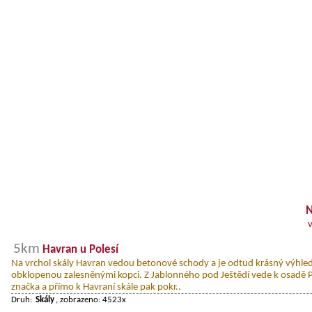
N
5km
Havran u Polesí
Na vrchol skály Havran vedou betonové schody a je odtud krásný výhled
obklopenou zalesněnými kopci. Z Jablonného pod Ještědí vede k osadě Po
značka a přímo k Havraní skále pak pokr..
Druh:
Skály
, zobrazeno: 4523x