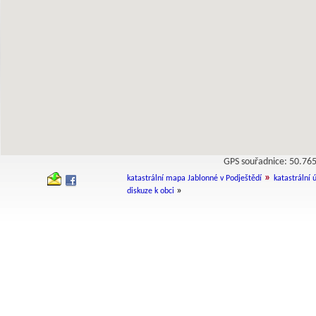
GPS souřadnice: 50.7
»
katastrální mapa Jablonné v Podještědí
katastrální 
»
diskuze k obci