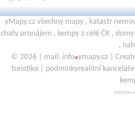
yMapy.cz všechny mapy ,
katastr nemov
chaty pronájem
,
kempy
z celé ČR ,
domy 
,
nah
© 2026 | mail: info
ymapy.cz | Crea
turistika
|
podmínky
realitní kanceláře
kemp
kataster