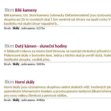
8km
Bílé kameny
Bílé kameny, tzv. Sloní kameny (německy Elefantensteine) jsou izolovan
skupina asi 20 m vysokých skal 1 km severně od Jitravy na úpatí vrchu V
kaolinitu má skalní útvar nápadně b..
Druh:
Skály
, zobrazeno: 5275x
8km
Dutý kámen - sluneční hodiny
V blízkosti Cvikova za místní částí Drnovec se nachází chráněný přírodní
Pískovcové skály v borovém lese. Jedna z těchto skal je uvnitř dutá. Nal
šestiboké sloupky, vzniklé přes..
Druh:
Skály
, zobrazeno: 5009x
8km
Horní skály
Horní skály jsou významnou skupinou sedmi skalních věží, tvořených p
zpevněným křemenným tmelem a prostoupeným tenkými žilkami křemene
pro svou velkou členitost a pevnost oblíbe..
Druh:
Skály
, zobrazeno: 4960x