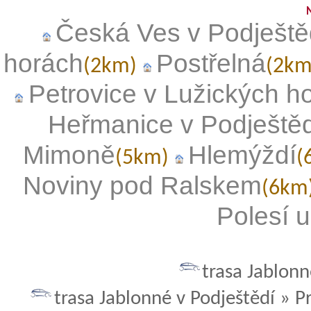
Česká Ves v Podještě
horách
Postřelná
(2km)
(2k
Petrovice v Lužických h
Heřmanice v Podještěd
Mimoně
Hlemýždí
(5km)
(
Noviny pod Ralskem
(6km
Polesí u
trasa Jablonn
trasa Jablonné v Podještědí » P