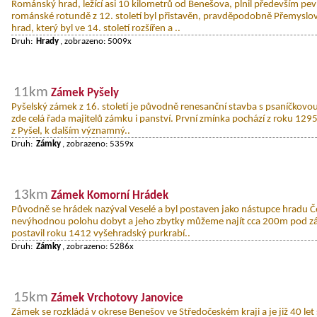
Románský hrad, ležící asi 10 kilometrů od Benešova, plnil především pev
románské rotundě z 12. století byl přistavěn, pravděpodobně Přemyslov
hrad, který byl ve 14. století rozšířen a ..
Druh:
Hrady
, zobrazeno: 5009x
11km
Zámek Pyšely
Pyšelský zámek z 16. století je původně renesanční stavba s psaníčkovo
zde celá řada majitelů zámku i panství. První zmínka pochází z roku 129
z Pyšel, k dalším významný..
Druh:
Zámky
, zobrazeno: 5359x
13km
Zámek Komorní Hrádek
Původně se hrádek nazýval Veselé a byl postaven jako nástupce hradu Č
nevýhodnou polohu dobyt a jeho zbytky můžeme najít cca 200m pod 
postavil roku 1412 vyšehradský purkrabí..
Druh:
Zámky
, zobrazeno: 5286x
15km
Zámek Vrchotovy Janovice
Zámek se rozkládá v okrese Benešov ve Středočeském kraji a je již 40 le