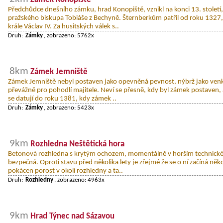
Předchůdce dnešního zámku, hrad Konopiště, vznikl na konci 13. století
pražského biskupa Tobiáše z Bechyně. Šternberkům patřil od roku 1327, k
krále Václav IV. Za husitských válek s..
Druh:
Zámky
, zobrazeno: 5762x
8km
Zámek Jemniště
Zámek Jemniště nebyl postaven jako opevněná pevnost, nýbrž jako venkov
převážně pro pohodlí majitele. Neví se přesně, kdy byl zámek postaven, 
se datují do roku 1381, kdy zámek ..
Druh:
Zámky
, zobrazeno: 5423x
9km
Rozhledna Neštětická hora
Betonová rozhledna s krytým ochozem, momentálně v horším technickém
bezpečná. Oproti stavu před několika lety je zřejmé že se o ní začíná něk
pokácen porost v okolí rozhledny a ta..
Druh:
Rozhledny
, zobrazeno: 4963x
9km
Hrad Týnec nad Sázavou