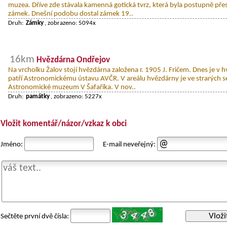
muzea. Dříve zde stávala kamenná gotická tvrz, která byla postupně pře
zámek. Dnešní podobu dostal zámek 19..
Druh:
Zámky
, zobrazeno: 5094x
16km
Hvězdárna Ondřejov
Na vrcholku Žalov stojí hvězdárna založena r. 1905 J. Fričem. Dnes je v 
patří Astronomickému ústavu AVČR. V areálu hvězdárny je ve strarých s
Astronomické muzeum V Šafaříka. V nov..
Druh:
památky
, zobrazeno: 5227x
Vložit komentář/názor/vzkaz k obci
Jméno:
E-mail neveřejný:
Vloži
Sečtěte první dvě čísla: