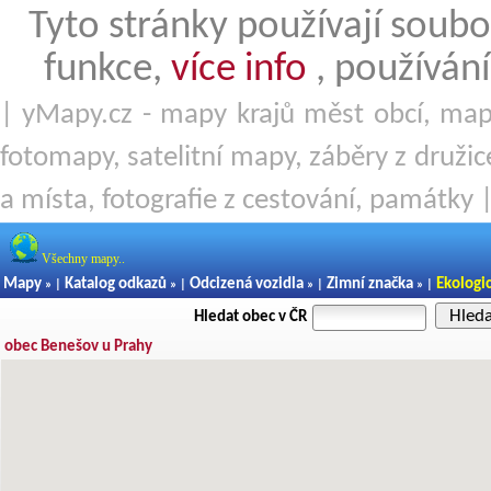
Tyto stránky používají soubo
funkce,
více info
, používání
| yMapy.cz - mapy krajů měst obcí, mapy
fotomapy, satelitní mapy, záběry z družice
a místa, fotografie z cestování, památky 
Všechny mapy..
Mapy
Katalog odkazů
Odcizená vozidla
Zimní značka
Ekologi
» |
» |
» |
» |
Hled
Hledat obec v ČR
obec Benešov u Prahy