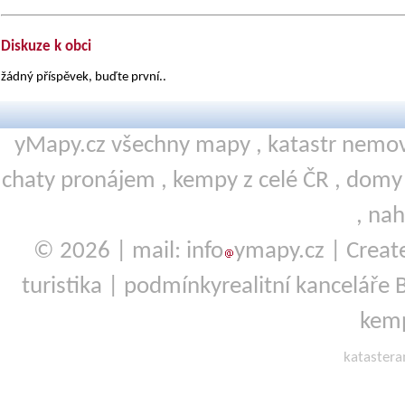
Diskuze k obci
žádný příspěvek, buďte první..
yMapy.cz všechny mapy ,
katastr nemov
chaty pronájem
,
kempy
z celé ČR ,
domy 
,
nah
© 2026 | mail: info
ymapy.cz | Crea
turistika
|
podmínky
realitní kanceláře
kemp
kataster