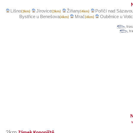
Líšno
Jírovice
Žíňany
Poříčí nad Sázavo
(3km)
(3km)
(4km)
Bystřice u Benešova
Mrač
Ouběnice u Votic
(4km)
(4km)
tras
tr
N
2km
Zámek Konopiště