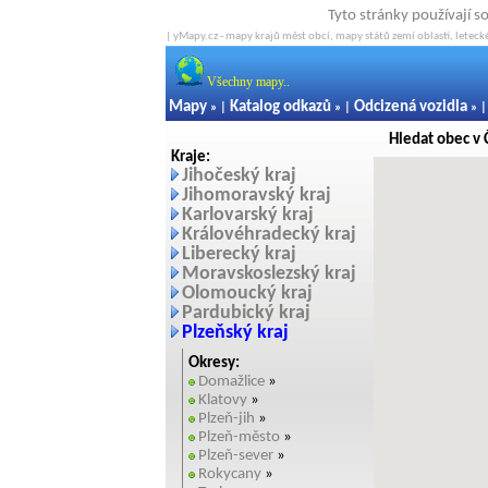
Tyto stránky používají s
| yMapy.cz - mapy krajů měst obcí, mapy států zemí oblastí, letecké
Všechny mapy..
Mapy
Katalog odkazů
Odcizená vozidla
» |
» |
» 
Hledat obec v 
Kraje:
Jihočeský kraj
Jihomoravský kraj
Karlovarský kraj
Královéhradecký kraj
Liberecký kraj
Moravskoslezský kraj
Olomoucký kraj
Pardubický kraj
Plzeňský kraj
Okresy:
Domažlice
»
Klatovy
»
Plzeň-jih
»
Plzeň-město
»
Plzeň-sever
»
Rokycany
»