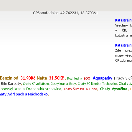
GPS souřadnice: 49.742231, 13.370361
Katastráln
Všechny k
v ČR, v
katastru n
Katastrál
Zde nalez
mapy všec
ČR zdarma
Benzin od
31.90Kč
Nafta
31.50Kč
,
Aquaparky
Hrady v C
Rozhledny
ZOO
 Bílé Karpaty
,
,
,
Chaty Ji
Chaty Křivoklátsko, Český kras a Brdy
Chaty ZČ lázně a Tachovsko
oravský kras a Drahanská vrchovina
,
,
Chaty Vysočina
,
Chaty Šumava a Lipno
C
haty Adršpach a Náchodsko
,