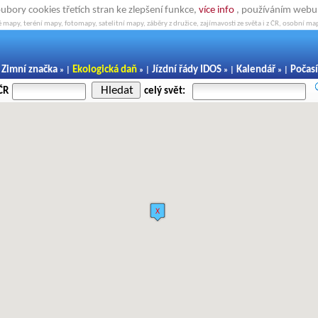
oubory cookies třetích stran ke zlepšení funkce,
více info
, používáním webu s
 mapy, teréní mapy, fotomapy, satelitní mapy, záběry z družice, zajímavosti ze světa i z ČR, osobní map
Zimní značka
Ekologická daň
Jízdní řády IDOS
Kalendář
Počasí
|
» |
» |
» |
» |
Hledat
ČR
celý svět: