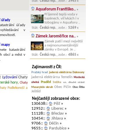
Stát:
Česká rep.
, zobr.:
3945
x
Aquaforum Františko..
»
Příjemně teplá voda v
bazénech, vířivkách i v
í úřady
tobogánu v Aquaforu ..
atastrální úřady
Stát:
Česká rep.
, zobr.:
5269
x
yhledávání v
emovitostí.
Zámek Jaroměřice na..
»
Zámek patří mezi největší
ní mapy
a nejmonumentálnější
zámky v Evropě. Je ..
nete katastrální
h obcí a měst v
Stát:
Česká rep.
, zobr.:
4865
x
.
Zajímavosti z ČR:
Pražský hrad
jaderná elektrárna Dukovany
jaderná elektrárna Temelín
Ř
Lyžování
Chaty
Mostecká
Praděd
zerské hory
,
Sněžka
uhelná
v.n. dlouhé stráně
Chaty
Obec Pičín
Masarykův okruh
Obec Řitka
haty Podkrkonoší a
Ještěd
Nejčastěji zobrazené obce:
130638::
Píšť
»
12952::
Liberec
»
11128::
Břeclav
»
10454::
Jihlava
»
9706::
Děčín
»
9655::
Pardubice
»