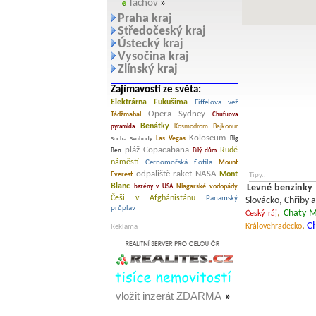
Tachov
»
Praha kraj
Středočeský kraj
Ústecký kraj
Vysočina kraj
Zlínský kraj
Zajímavosti ze světa:
Elektrárna Fukušima
Eiffelova vež
Opera Sydney
Tádžmahal
Chufuova
Benátky
Kosmodrom Bajkonur
pyramida
Koloseum
Las Vegas
Socha Svobody
Big
pláž Copacabana
Rudé
Ben
Bílý dům
náměstí
Černomořská flotila
Mount
odpaliště raket NASA
Mont
Everest
Tipy..
Blanc
Niagarské vodopády
Levné benzinky
bazény v USA
Češi v Afghánistánu
Panamský
Slovácko, Chřiby a
průplav
,
Chaty M
Český ráj
,
C
Královehradecko
Reklama
vložit inzerát ZDARMA
»