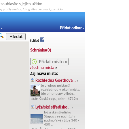
ouhlasíte s jejich užitím.
y profily a místa, fotografie z cestování, památky |
Přidat odkaz
»
»
Hledat
Sdílet
Schránka(
0
)
Přidat místo »
všechna místa
»
Zajímavá místa:
Rozhledna Goethova ..
»
Je druhou nejstarší
rozhlednou v okolí města.
Jde o honosný výletn..
Stát:
Česká rep.
, zobr.:
4712
x
Lyžařské středisko ..
»
Lyžařské středisko
Stupava se nachází v
nadmořské výšce 340 -
450 ..