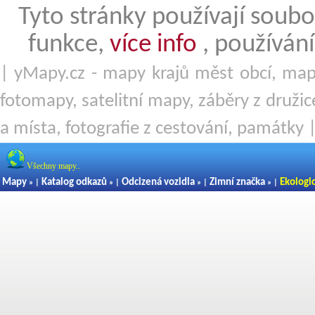
Tyto stránky používají soubo
funkce,
více info
, používání
| yMapy.cz - mapy krajů měst obcí, mapy
fotomapy, satelitní mapy, záběry z družice
a místa, fotografie z cestování, památky 
Všechny mapy..
Mapy
Katalog odkazů
Odcizená vozidla
Zimní značka
Ekologi
» |
» |
» |
» |