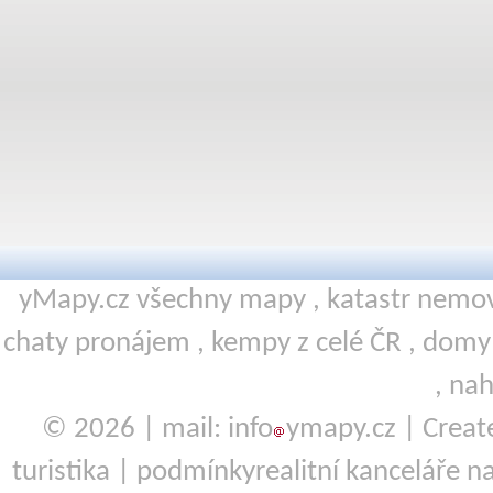
yMapy.cz všechny mapy ,
katastr nemov
chaty pronájem
,
kempy
z celé ČR ,
domy 
,
nah
© 2026 | mail: info
ymapy.cz | Crea
turistika
|
podmínky
realitní kanceláře
na