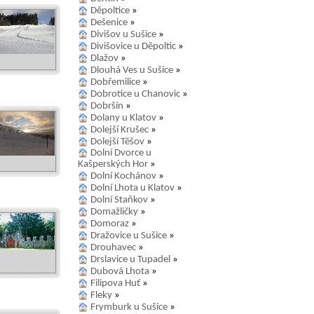
Děpoltice
»
Dešenice
»
Divišov u Sušice
»
Divišovice u Děpoltic
»
Dlažov
»
Dlouhá Ves u Sušice
»
Dobřemilice
»
Dobrotice u Chanovic
»
Dobršín
»
Dolany u Klatov
»
Dolejší Krušec
»
Dolejší Těšov
»
Dolní Dvorce u
Kašperských Hor
»
Dolní Kochánov
»
Dolní Lhota u Klatov
»
Dolní Staňkov
»
Domažličky
»
Domoraz
»
Dražovice u Sušice
»
Drouhavec
»
Drslavice u Tupadel
»
Dubová Lhota
»
Filipova Huť
»
Fleky
»
Frymburk u Sušice
»