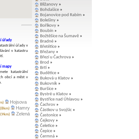
Bližanovy
»
Bohdašice
»
Bojanovice pod Rabím
»
Bolešiny
»
Boříkovy
»
Boubín
»
Božtěšice na Šumavě
»
í úřady
Bradné
»
tastrální úřady v
Břetětice
»
dávání v katastru
Břežany
»
í.
Březí u Čachrova
»
Brod
»
ní mapy
Brtí
»
nete katastrální
Budětice
»
h obcí a měst v
Buková u Klatov
»
.
Bukovník
»
Buršice
»
Bystré u Klatov
»
Bystřice nad Úhlavou
»
Hojsova
km)
Čachrov
»
Hamry
(8km)
Částkov u Svojšic
»
u
Zelená
(9km)
Častonice
»
Čejkovy
»
Čeletice
»
Čepice
»
Čermná
»