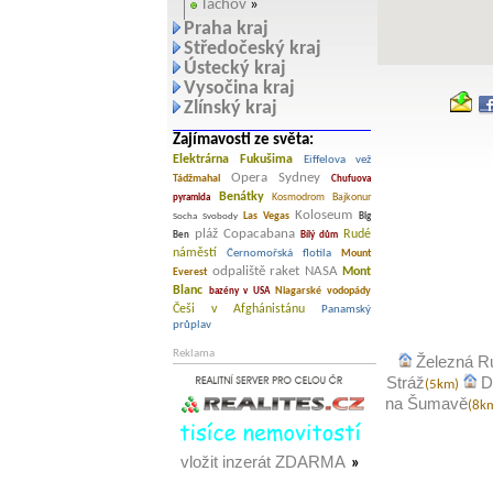
Tachov
»
Praha kraj
Středočeský kraj
Ústecký kraj
Vysočina kraj
Zlínský kraj
Zajímavosti ze světa:
Elektrárna Fukušima
Eiffelova vež
Opera Sydney
Tádžmahal
Chufuova
Benátky
Kosmodrom Bajkonur
pyramida
Koloseum
Las Vegas
Socha Svobody
Big
pláž Copacabana
Rudé
Ben
Bílý dům
náměstí
Černomořská flotila
Mount
odpaliště raket NASA
Mont
Everest
Blanc
Niagarské vodopády
bazény v USA
Češi v Afghánistánu
Panamský
průplav
Reklama
Železná R
Stráž
D
(5km)
na Šumavě
(8k
vložit inzerát ZDARMA
»