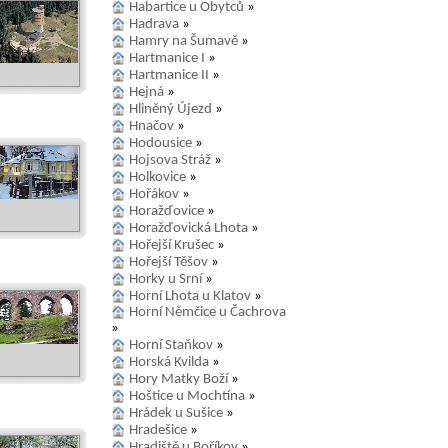
Habartice u Obytců
»
Hadrava
»
Hamry na Šumavě
»
Hartmanice I
»
Hartmanice II
»
Hejná
»
Hliněný Újezd
»
Hnačov
»
Hodousice
»
Hojsova Stráž
»
Holkovice
»
Hořákov
»
Horažďovice
»
Horažďovická Lhota
»
Hořejší Krušec
»
Hořejší Těšov
»
Horky u Srní
»
Horní Lhota u Klatov
»
Horní Němčice u Čachrova
»
Horní Staňkov
»
Horská Kvilda
»
Hory Matky Boží
»
Hoštice u Mochtína
»
Hrádek u Sušice
»
Hradešice
»
Hradiště u Boříkov
»