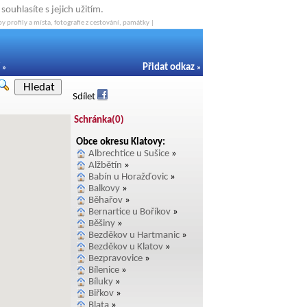
ouhlasíte s jejich užitím.
y profily a místa, fotografie z cestování, památky |
Přidat odkaz
»
»
Hledat
Sdílet
Schránka(
0
)
Obce okresu Klatovy:
Albrechtice u Sušice
»
Alžbětín
»
Babín u Horažďovic
»
Balkovy
»
Běhařov
»
Bernartice u Boříkov
»
Běšiny
»
Bezděkov u Hartmanic
»
Bezděkov u Klatov
»
Bezpravovice
»
Bílenice
»
Bíluky
»
Biřkov
»
Blata
»