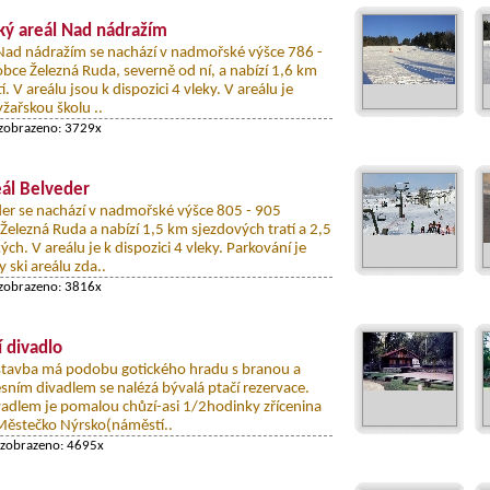
ký areál Nad nádražím
 Nad nádražím se nachází v nadmořské výšce 786 -
bce Železná Ruda, severně od ní, a nabízí 1,6 km
. V areálu jsou k dispozici 4 vleky. V areálu je
žařskou školu ..
 zobrazeno: 3729x
eál Belveder
eder se nachází v nadmořské výšce 805 - 905
Železná Ruda a nabízí 1,5 km sjezdových tratí a 2,5
ých. V areálu je k dispozici 4 vleky. Parkování je
 ski areálu zda..
 zobrazeno: 3816x
í divadlo
stavba má podobu gotického hradu s branou a
esním divadlem se nalézá bývalá ptačí rezervace.
adlem je pomalou chůzí-asi 1/2hodinky zřícenina
Městečko Nýrsko(náměstí..
 zobrazeno: 4695x