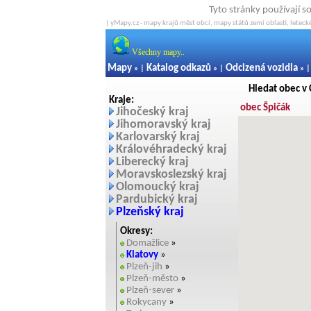
Tyto stránky používají s
| yMapy.cz - mapy krajů měst obcí, mapy států zemí oblastí, letecké
Všechny mapy..
Mapy
Katalog odkazů
Odcizená vozidla
» |
» |
» 
Hledat obec v
Kraje:
obec Špičák
Jihočeský kraj
Jihomoravský kraj
Karlovarský kraj
Královéhradecký kraj
Liberecký kraj
Moravskoslezský kraj
Olomoucký kraj
Pardubický kraj
Plzeňský kraj
Okresy:
Domažlice
»
Klatovy
»
Plzeň-jih
»
Plzeň-město
»
Plzeň-sever
»
Rokycany
»