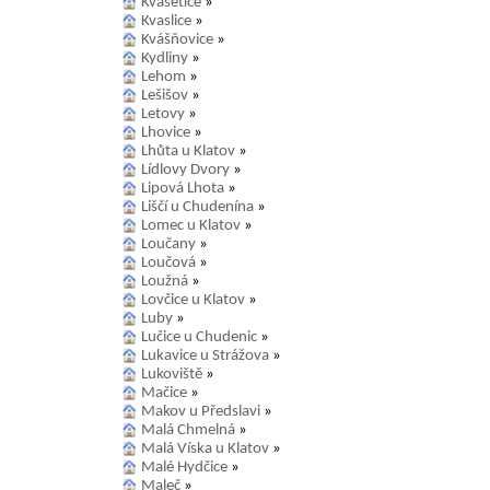
Kvasetice
»
Kvaslice
»
Kvášňovice
»
Kydliny
»
Lehom
»
Lešišov
»
Letovy
»
Lhovice
»
Lhůta u Klatov
»
Lídlovy Dvory
»
Lipová Lhota
»
Liščí u Chudenína
»
Lomec u Klatov
»
Loučany
»
Loučová
»
Loužná
»
Lovčice u Klatov
»
Luby
»
Lučice u Chudenic
»
Lukavice u Strážova
»
Lukoviště
»
Mačice
»
Makov u Předslavi
»
Malá Chmelná
»
Malá Víska u Klatov
»
Malé Hydčice
»
Maleč
»