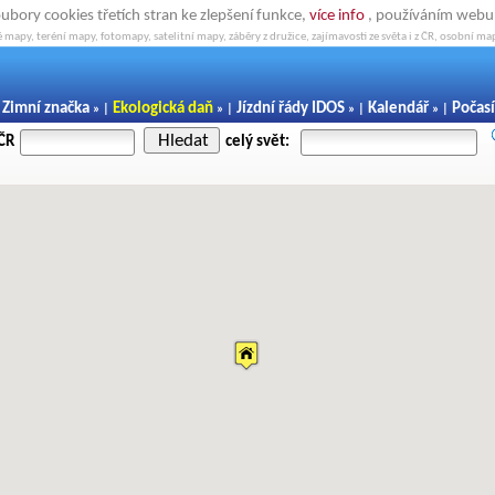
oubory cookies třetích stran ke zlepšení funkce,
více info
, používáním webu s
 mapy, teréní mapy, fotomapy, satelitní mapy, záběry z družice, zajímavosti ze světa i z ČR, osobní map
Zimní značka
Ekologická daň
Jízdní řády IDOS
Kalendář
Počasí
|
» |
» |
» |
» |
Hledat
 ČR
celý svět: