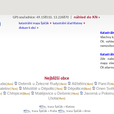
náhled do KN
GPS souřadnice: 49.158510, 13.226870 |
»
»
»
katastrální mapa Špičák
katastrální úřad Klatovy
»
diskuze k obci
Katastráln
Všechny ka
ČR, vyhle
nemovitost
Katastrál
Zde nalez
mapy všec
ČR zdarma
Nejbližší obce
uda
Debrník u Železné Rudy
Alžbětín
Pancíř
(2km)
(3km)
(3km)
(4
atelov
Městiště u Děpoltic
Děpoltice
Onen Svět
(7km)
(7km)
(8km)
Chřepice
Matějovice u Dešenic
Javorná u Polom
m)
(8km)
(9km)
Lhota
(9km)
trasa Špičák » Klatovy
trasa Špičák » Praha
trasa Špičák » Brno