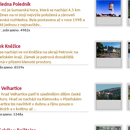
ledna Poledník
 m) je šumavská hora, která se nachází 4,5 km
. Dnes na ní stojí nejvýše položená a zároveň
vská rozhledna. Byla postavena až v roce 1998 a
tě jednou z nejnavštěv..
y
, zobrazeno: 4962x
k Kněžice
e nachází ve vsi Kněžice na okraji Petrovic na
zeňském kraji. Zámek je patrová dvoukřídlá
má v přízemí klenuté prostory.
obrazeno: 6559x
 Velhartice
 hrad Velhartice patří k ojedinělým dílům české
ktury. Hrad se nachází na Klatovsku v Plzeňském
hartice lze navštívit v dubnu a říjnu pouze o
tcích a v květnu až ..
obrazeno: 5346x