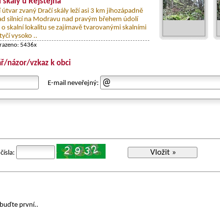
í skály u Rejštejna
 útvar zvaný Dračí skály leží asi 3 km jihozápadně
ad silnicí na Modravu nad pravým břehem údolí
o skalní lokalitu se zajímavě tvarovanými skalními
tyčí vysoko ..
brazeno: 5436x
ř/názor/vzkaz k obci
E-mail neveřejný:
Vložit »
čísla:
buďte první..