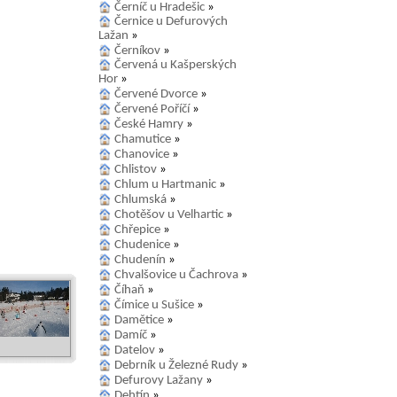
Černíč u Hradešic
»
Černice u Defurových
Lažan
»
Černíkov
»
Červená u Kašperských
Hor
»
Červené Dvorce
»
Červené Poříčí
»
České Hamry
»
Chamutice
»
Chanovice
»
Chlistov
»
Chlum u Hartmanic
»
Chlumská
»
Chotěšov u Velhartic
»
Chřepice
»
Chudenice
»
Chudenín
»
Chvalšovice u Čachrova
»
Číhaň
»
Čímice u Sušice
»
Damětice
»
Damíč
»
Datelov
»
Debrník u Železné Rudy
»
Defurovy Lažany
»
Dehtín
»