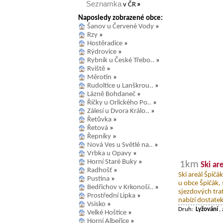
Seznamka
v ČR
»
Naposledy zobrazené obce:
Šanov u Červené Vody
»
Rzy
»
Hostěradice
»
Rýdrovice
»
Rybník u České Třebo..
»
Rviště
»
Měrotín
»
Rudoltice u Lanškrou..
»
Lázně Bohdaneč
»
Říčky u Orlického Po..
»
Zálesí u Dvora Králo..
»
Řetůvka
»
Řetová
»
Řepníky
»
Nová Ves u Světlé na..
»
Vrbka u Opavy
»
Horní Staré Buky
»
1km
Ski ar
Radhošť
»
Ski areál Špič
Pustina
»
u obce Špičák,
Bedřichov v Krkonoší..
»
sjezdových trat
Prostřední Lipka
»
nabízí dostatek
Vsisko
»
Druh:
Lyžování
,
Velké Hoštice
»
Horní Albeřice
»