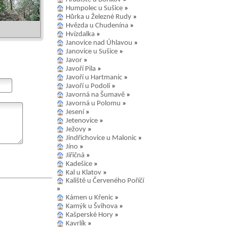
Humpolec u Sušice
»
Hůrka u Železné Rudy
»
Hvězda u Chudenína
»
Hvízdalka
»
Janovice nad Úhlavou
»
Janovice u Sušice
»
Javor
»
Javoří Pila
»
Javoří u Hartmanic
»
Javoří u Podolí
»
Javorná na Šumavě
»
Javorná u Polomu
»
Jesení
»
Jetenovice
»
Ježovy
»
Jindřichovice u Malonic
»
Jíno
»
Jiřičná
»
Kadešice
»
Kal u Klatov
»
Kaliště u Červeného Poříčí
»
Kámen u Křenic
»
Kamýk u Švihova
»
Kašperské Hory
»
Kavrlík
»