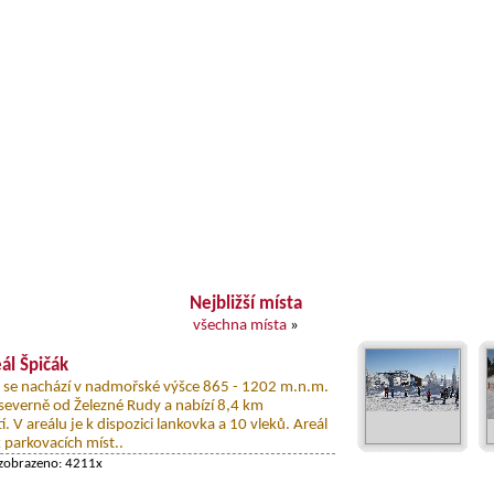
Nejbližší místa
všechna místa
»
eál Špičák
ák se nachází v nadmořské výšce 865 - 1202 m.n.m.
 severně od Železné Rudy a nabízí 8,4 km
í. V areálu je k dispozici lankovka a 10 vleků. Areál
 parkovacích míst..
 zobrazeno: 4211x