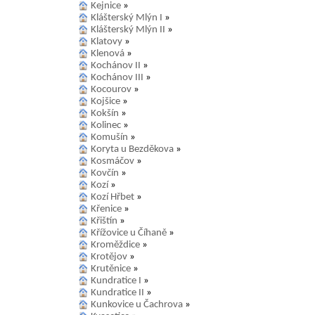
Kejnice
»
Klášterský Mlýn I
»
Klášterský Mlýn II
»
Klatovy
»
Klenová
»
Kochánov II
»
Kochánov III
»
Kocourov
»
Kojšice
»
Kokšín
»
Kolinec
»
Komušín
»
Koryta u Bezděkova
»
Kosmáčov
»
Kovčín
»
Kozí
»
Kozí Hřbet
»
Křenice
»
Křištín
»
Křížovice u Číhaně
»
Kroměždice
»
Krotějov
»
Krutěnice
»
Kundratice I
»
Kundratice II
»
Kunkovice u Čachrova
»