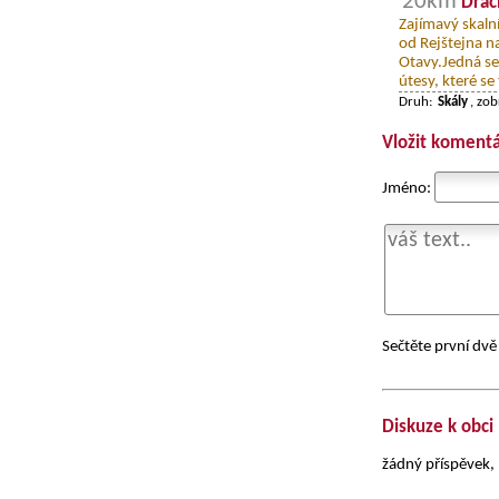
20km
Drač
Zajímavý skalní
od Rejštejna n
Otavy.Jedná se 
útesy, které se 
Druh:
Skály
, zo
Vložit komentá
Jméno:
Sečtěte první dvě 
Diskuze k obci
žádný příspěvek, 