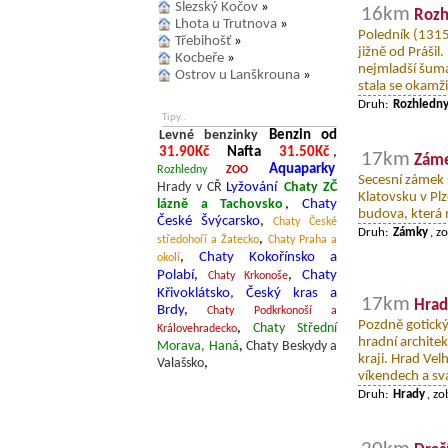
Slezský Kočov
»
16km
Rozh
Lhota u Trutnova
»
Poledník (1315
Třebihošť
»
jižně od Prášil
Kocbeře
»
nejmladší šuma
Ostrov u Lanškrouna
»
stala se okamži
Druh:
Rozhledn
Tipy..
Levné benzinky
Benzin od
31.90Kč
Nafta
31.50Kč
,
17km
Záme
Aquaparky
Rozhledny
ZOO
Secesní zámek s
Hrady v CŘ
Lyžování
Chaty ZČ
Klatovsku v Pl
lázně a Tachovsko
,
Chaty
budova, která 
České Švýcarsko
,
Chaty České
Druh:
Zámky
, z
,
středohoří a Žatecko
Chaty Praha a
,
Chaty Kokořínsko a
okolí
Polabí
,
,
Chaty
Chaty Krkonoše
Křivoklátsko, Český kras a
17km
Hrad
Brdy
,
Chaty Podkrkonoší a
Pozdně gotický
,
Chaty Střední
Královehradecko
hradní archite
Morava, Haná
,
Chaty Beskydy a
kraji. Hrad Vel
Valašsko
,
víkendech a svá
Druh:
Hrady
, z