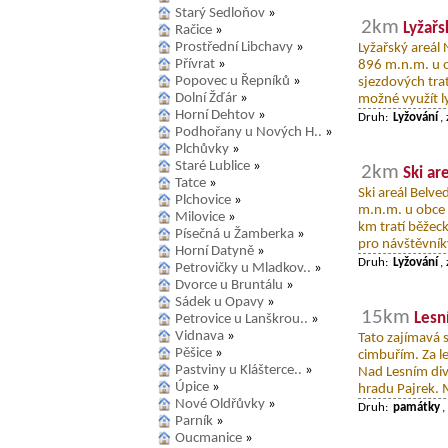
Starý Sedloňov
»
2km
Lyžařs
Račice
»
Prostřední Libchavy
»
Lyžařský areál
Přívrat
»
896 m.n.m. u o
Popovec u Řepníků
»
sjezdových tratí
Dolní Žďár
»
možné využít ly
Horní Dehtov
»
Druh:
Lyžování
,
Podhořany u Nových H..
»
Plchůvky
»
Staré Lublice
»
2km
Ski ar
Tatce
»
Ski areál Belv
Plchovice
»
m.n.m. u obce 
Milovice
»
km tratí běžeck
Písečná u Žamberka
»
pro návštěvníky
Horní Datyně
»
Druh:
Lyžování
,
Petrovičky u Mladkov..
»
Dvorce u Bruntálu
»
Sádek u Opavy
»
15km
Lesn
Petrovice u Lanškrou..
»
Vidnava
»
Tato zajímavá 
Pěšice
»
cimbuřím. Za l
Pastviny u Klášterce..
»
Nad Lesním div
Úpice
»
hradu Pajrek. 
Nové Oldřůvky
»
Druh:
památky
,
Parník
»
Oucmanice
»