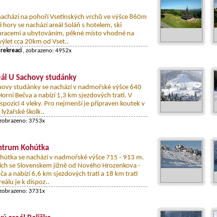
nachází na pohoří Vsetínských vrchů ve výšce 860m
ti hory se nachází areál Soláň s hotelem, ski
auracemi a ubytováním, pěkné místo vhodné na
výlet cca 20km od Vset..
 rekreaci
, zobrazeno: 4952x
eál U Sachovy studánky
chovy studánky se nachází v nadmořské výšce 640
orní Bečva a nabízí 1,3 km sjezdových tratí. V
ispozici 4 vleky. Pro nejmenší je připraven koutek v
lyžařské školk..
 zobrazeno: 3753x
entrum Kohútka
hútka se nachází v nadmořské výšce 715 - 913 m.
cích se Slovenskem jižně od Nového Hrozenkova -
ča a nabízí 6,6 km sjezdových tratí a 18 km tratí
eálu je k dispoz..
 zobrazeno: 3731x