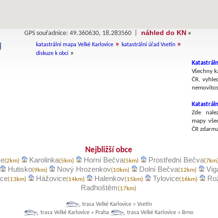
náhled do KN
GPS souřadnice: 49.360630, 18.283560 |
»
»
»
katastrální mapa Velké Karlovice
katastrální úřad Vsetín
»
diskuze k obci
Katastráln
Všechny ka
ČR, vyhle
nemovitost
Katastrál
Zde nalez
mapy všec
ČR zdarma
Nejbližší obce
ce
Karolinka
Horní Bečva
Prostřední Bečva
(2km)
(5km)
(5km)
(7km
Hutisko
Nový Hrozenkov
Dolní Bečva
Vig
(9km)
(10km)
(12km)
ice
Hážovice
Halenkov
Tylovice
Ro
(13km)
(14km)
(15km)
(16km)
Radhoštěm
(17km)
trasa Velké Karlovice » Vsetín
trasa Velké Karlovice » Praha
trasa Velké Karlovice » Brno