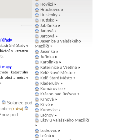
Hovězí
»
Hrachovec
»
Huslenky
»
Hutisko
»
Jablůnka
»
Janová
»
Jarcová
»
í úřady
Jasenice u Valašského
tastrální úřady v
Meziříčí
»
dávání v katastru
Jasenka
»
í.
Juřinka
»
Karolinka
»
ní mapy
Kateřinice u Vsetína
»
nete katastrální
Kelč-Nové Město
»
h obcí a měst v
Kelč-Staré Město
»
.
Kladeruby
»
Komárovice
»
Krásno nad Bečvou
»
Krhová
»
Solanec pod
)
Křivé
»
antice
(13km)
Kunovice
»
žnov pod
Lačnov
»
Lázy u Valašského Meziříčí
»
Leskovec
»
Lešná
»