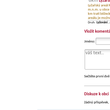
8km
Lyžařs
Lyžařský areál
m.n.m. u obce 
km tratí běžeck
areálu je možné
Druh:
Lyžování
,
Vložit komentá
Jméno:
Sečtěte první dvě 
Diskuze k obci
žádný příspěvek, 