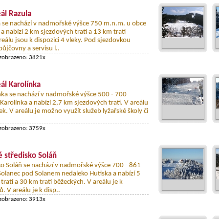
eál Razula
la se nachází v nadmořské výšce 750 m.n.m. u obce
 a nabízí 2 km sjezdových tratí a 13 km tratí
eálu jsou k dispozici 4 vleky. Pod sjezdovkou
ůjčovny a servisu l..
 zobrazeno: 3821x
eál Karolínka
línka se nachází v nadmořské výšce 500 - 700
arolínka a nabízí 2,7 km sjezdových tratí. V areálu
lek. V areálu je možno využít služeb lyžařské školy či
 zobrazeno: 3759x
 středisko Soláň
ko Soláň se nachází v nadmořské výšce 700 - 861
Solanec pod Solanem nedaleko Hutiska a nabízí 5
ratí a 30 km tratí běžeckých. V areálu je k
ů. V areálu je k disp..
 zobrazeno: 3913x