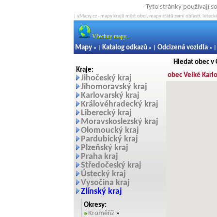
Tyto stránky používají s
| yMapy.cz - mapy krajů měst obcí, mapy států zemí oblastí, letecké
Všechny mapy..
Mapy
Katalog odkazů
Odcizená vozidla
» |
» |
» 
Hledat obec v
Kraje:
obec Velké Karl
Jihočeský kraj
Jihomoravský kraj
Karlovarský kraj
Královéhradecký kraj
Liberecký kraj
Moravskoslezský kraj
Olomoucký kraj
Pardubický kraj
Plzeňský kraj
Praha kraj
Středočeský kraj
Ústecký kraj
Vysočina kraj
Zlínský kraj
Okresy:
Kroměříž
»