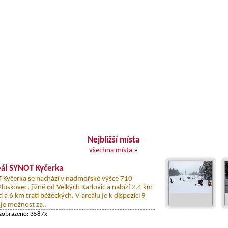
Nejbližší místa
všechna místa
»
eál SYNOT Kyčerka
T Kyčerka se nachází v nadmořské výšce 710
luskovec, jižně od Velkých Karlovic a nabízí 2,4 km
í a 6 km tratí běžeckých. V areálu je k dispozici 9
 je možnost za..
 zobrazeno: 3587x