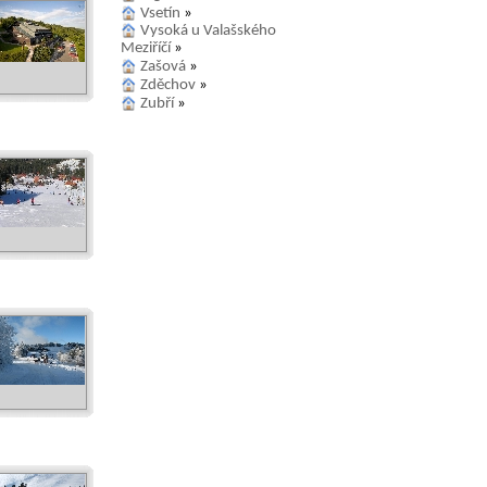
Vsetín
»
Vysoká u Valašského
Meziříčí
»
Zašová
»
Zděchov
»
Zubří
»