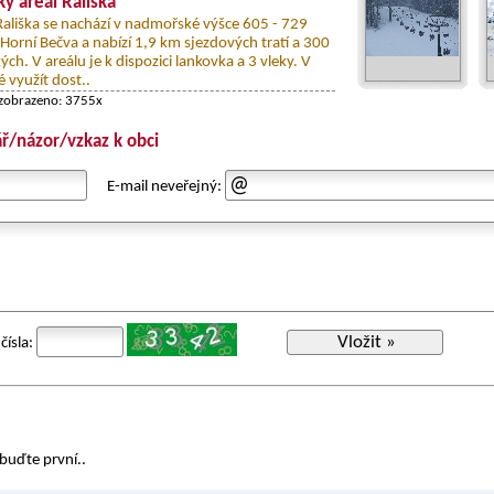
ký areál Rališka
 Rališka se nachází v nadmořské výšce 605 - 729
Horní Bečva a nabízí 1,9 km sjezdových tratí a 300
ých. V areálu je k dispozici lankovka a 3 vleky. V
 využít dost..
 zobrazeno: 3755x
ř/názor/vzkaz k obci
E-mail neveřejný:
Vložit »
čísla:
buďte první..