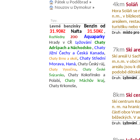
Pátek u Poděbrad
»
4km
Soláň
Nouzov u Dymokur
»
Hora Soláň se 
n.m., v blízkos
Tipy..
areálem, rest
Levné benzinky
Benzin od
turistiku nebo 
31.90Kč
Nafta
31.50Kč
,
Druh:
místo pro
Aquaparky
Rozhledny
ZOO
Hrady v CŘ
Lyžování
Chaty
Adršpach a Náchodsko
,
Chaty
7km
Ski ar
Jižní Čechy a Česká Kanada
,
Ski areál U Sa
,
Chaty Střední
Chaty Brno a okolí
m.n.m. v obci H
Morava, Haná
,
Chaty Český ráj
,
areálu jsou k d
,
Chaty Vysočina
Chaty České
podobě dětské 
,
Chaty Kokořínsko a
Švýcarsko
Druh:
Lyžování
,
Polabí
,
Chaty Máchův kraj
,
Chaty Krkonoše
,
8km
Ski c
Ski centrum Ko
n. m. na hrani
části obce Vran
běžeckých. V ar
Druh:
Lyžování
,