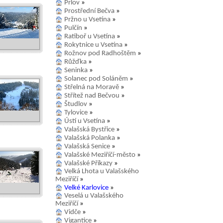
Prlov
»
Prostřední Bečva
»
Pržno u Vsetína
»
Pulčín
»
Ratiboř u Vsetína
»
Rokytnice u Vsetína
»
Rožnov pod Radhoštěm
»
Růžďka
»
Seninka
»
Solanec pod Soláněm
»
Střelná na Moravě
»
Střítež nad Bečvou
»
Študlov
»
Tylovice
»
Ústí u Vsetína
»
Valašská Bystřice
»
Valašská Polanka
»
Valašská Senice
»
Valašské Meziříčí-město
»
Valašské Příkazy
»
Velká Lhota u Valašského
Meziříčí
»
Velké Karlovice
»
Veselá u Valašského
Meziříčí
»
Vidče
»
Vigantice
»