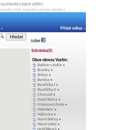
ouhlasíte s jejich užitím.
y profily a místa, fotografie z cestování, památky |
Přidat odkaz
»
»
Hledat
Sdílet
Schránka(
0
)
Obce okresu Vsetín:
Babice u Kelče
»
Branky
»
Brňov
»
Bynina
»
Bystřička I
»
Bystřička II
»
Choryně
»
Dolní Bečva
»
Francova Lhota
»
Halenkov
»
Hážovice
»
Horní Bečva
»
Horní Lideč
»
Hošťálková
»