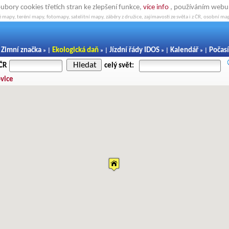
oubory cookies třetích stran ke zlepšení funkce,
více info
, používáním webu s
 mapy, teréní mapy, fotomapy, satelitní mapy, záběry z družice, zajímavosti ze světa i z ČR, osobní map
Zimní značka
Ekologická daň
Jízdní řády IDOS
Kalendář
Počasí
|
» |
» |
» |
» |
Hledat
 ČR
celý svět:
ovice