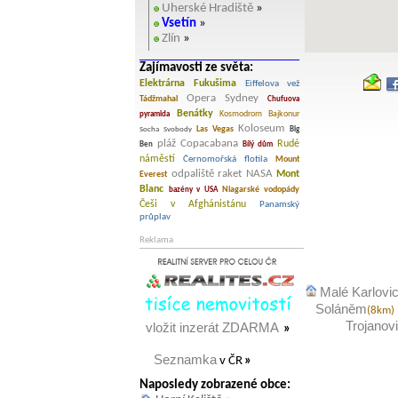
Uherské Hradiště
»
Vsetín
»
Zlín
»
Zajímavosti ze světa:
Elektrárna Fukušima
Eiffelova vež
Opera Sydney
Tádžmahal
Chufuova
Benátky
Kosmodrom Bajkonur
pyramida
Koloseum
Las Vegas
Socha Svobody
Big
pláž Copacabana
Rudé
Ben
Bílý dům
náměstí
Černomořská flotila
Mount
odpaliště raket NASA
Mont
Everest
Blanc
Niagarské vodopády
bazény v USA
Češi v Afghánistánu
Panamský
průplav
Reklama
Malé Karlovi
Soláněm
(8km)
Trojanov
vložit inzerát ZDARMA
»
Seznamka
v ČR
»
Naposledy zobrazené obce: