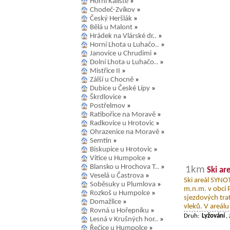
Horní Kaliště
»
Chodeč-Zvíkov
»
Český Heršlák
»
Bělá u Malont
»
Hrádek na Vlárské dr..
»
Horní Lhota u Luhačo..
»
Janovice u Chrudimi
»
Dolní Lhota u Luhačo..
»
Mistřice II
»
Zálší u Chocně
»
Dubice u České Lípy
»
Škrdlovice
»
Postřelmov
»
Ratibořice na Moravě
»
Radkovice u Hrotovic
»
Ohrazenice na Moravě
»
Semtín
»
Biskupice u Hrotovic
»
Vitice u Humpolce
»
Blansko u Hrochova T..
»
1km
Ski ar
Veselá u Častrova
»
Ski areál SYNO
Soběsuky u Plumlova
»
m.n.m. v obci P
Rozkoš u Humpolce
»
sjezdových trat
Domažlice
»
vleků. V areálu
Rovná u Hořepníku
»
Druh:
Lyžování
,
Lesná v Krušných hor..
»
Řečice u Humpolce
»