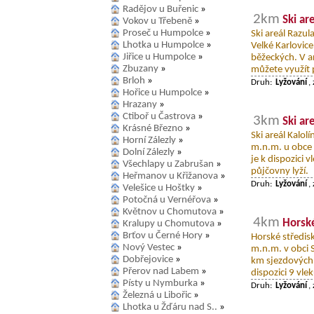
Radějov u Buřenic
»
2km
Ski ar
Vokov u Třebeně
»
Proseč u Humpolce
»
Ski areál Razu
Lhotka u Humpolce
»
Velké Karlovice
Jiřice u Humpolce
»
běžeckých. V ar
Zbuzany
»
můžete využít p
Brloh
»
Druh:
Lyžování
,
Hořice u Humpolce
»
Hrazany
»
Ctiboř u Častrova
»
3km
Ski ar
Krásné Březno
»
Ski areál Kalo
Horní Zálezly
»
m.n.m. u obce K
Dolní Zálezly
»
je k dispozici v
Všechlapy u Zabrušan
»
půjčovny lyží.
Heřmanov u Křižanova
»
Druh:
Lyžování
,
Velešice u Hoštky
»
Potočná u Vernéřova
»
Květnov u Chomutova
»
4km
Horské
Kralupy u Chomutova
»
Brťov u Černé Hory
»
Horské středis
Nový Vestec
»
m.n.m. v obci 
Dobřejovice
»
km sjezdových t
Přerov nad Labem
»
dispozici 9 vlek
Písty u Nymburka
»
Druh:
Lyžování
,
Železná u Libořic
»
Lhotka u Žďáru nad S..
»