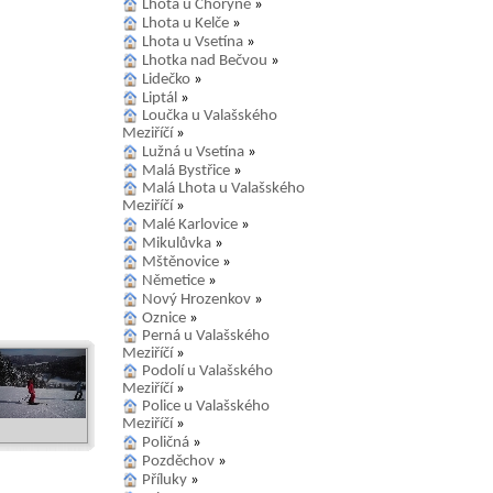
Lhota u Choryně
»
Lhota u Kelče
»
Lhota u Vsetína
»
Lhotka nad Bečvou
»
Lidečko
»
Liptál
»
Loučka u Valašského
Meziříčí
»
Lužná u Vsetína
»
Malá Bystřice
»
Malá Lhota u Valašského
Meziříčí
»
Malé Karlovice
»
Mikulůvka
»
Mštěnovice
»
Němetice
»
Nový Hrozenkov
»
Oznice
»
Perná u Valašského
Meziříčí
»
Podolí u Valašského
Meziříčí
»
Police u Valašského
Meziříčí
»
Poličná
»
Pozděchov
»
Příluky
»