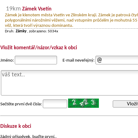
19km
Zámek Vsetín
Zámek je klenotem města Vsetín ve Zlínském kraji. Zámek je patrová čty
polygonálními nárožními věžemi, nad vstupním průčelím je mohutná 55
věž, která tvoří výraznou dominantu.
Druh:
Zámky
, zobrazeno: 5034x
Vložit komentář/názor/vzkaz k obci
Jméno:
E-mail neveřejný:
Vloži
Sečtěte první dvě čísla:
Diskuze k obci
žádný příspěvek, buďte první..