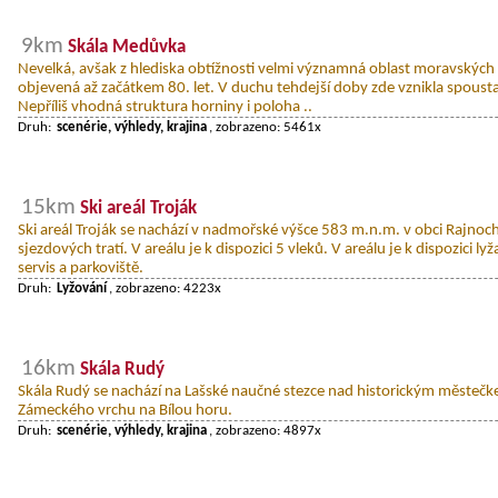
9km
Skála Medůvka
Nevelká, avšak z hlediska obtížnosti velmi významná oblast moravských 
objevená až začátkem 80. let. V duchu tehdejší doby zde vznikla spousta
Nepříliš vhodná struktura horniny i poloha ..
Druh:
scenérie, výhledy, krajina
, zobrazeno: 5461x
15km
Ski areál Troják
Ski areál Troják se nachází v nadmořské výšce 583 m.n.m. v obci Rajnoch
sjezdových tratí. V areálu je k dispozici 5 vleků. V areálu je k dispozici ly
servis a parkoviště.
Druh:
Lyžování
, zobrazeno: 4223x
16km
Skála Rudý
Skála Rudý se nachází na Lašské naučné stezce nad historickým městečk
Zámeckého vrchu na Bílou horu.
Druh:
scenérie, výhledy, krajina
, zobrazeno: 4897x