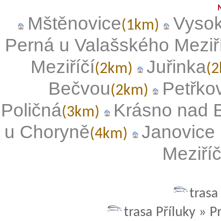
Mštěnovice
Vysok
(1km)
Perná u Valašského Meziří
Meziříčí
Juřinka
(2km)
(
Bečvou
Petřkov
(2km)
Poličná
Krásno nad 
(3km)
u Choryně
Janovice 
(4km)
Meziří
trasa
trasa Příluky » P