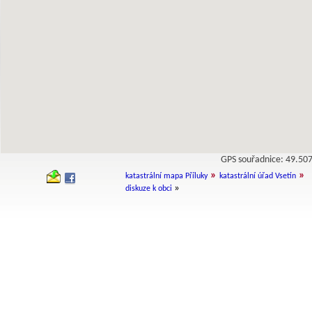
GPS souřadnice: 49.5
»
»
katastrální mapa Příluky
katastrální úřad Vsetín
»
diskuze k obci