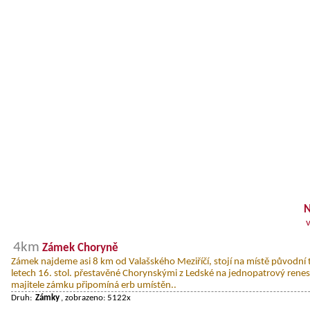
N
4km
Zámek Choryně
Zámek najdeme asi 8 km od Valašského Meziříčí, stojí na místě původní
letech 16. stol. přestavěné Chorynskými z Ledské na jednopatrový rene
majitele zámku připomíná erb umístěn..
Druh:
Zámky
, zobrazeno: 5122x