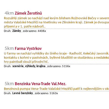
4km
Zámek Žerotínů
Rozsáhlý zámek se nachází nad levým břehem Rožnovské Bečvy v severní 
města Valašské Meziříčí na Vsetínsku ve Zlínském kraji. Zámek je dvoupa
přízemí a v 1. patře nádvoří..
Druh:
Zámky
, zobrazeno: 4406x
5km
Farma Vystrkov
U farmy se nachází vyhlídky do širého kraje - Radhošť, Kelečský Javorní
kontaktu s koňmi v pastvinách, bylinné bludiště se studánkou a nedalek
hry paintball slouží přírodní hř..
Druh:
scenérie, výhledy, krajina
, zobrazeno: 5156x
5km
Benzinka Vena-Trade Val.Mez.
Benzínová pumpa Vena-Trade Valašské Meziříčí patří k nejlevnějším v ok
Druh:
Levné benzinky
, zobrazeno: 5163x