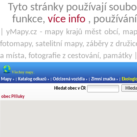
Tyto stránky používají soubo
funkce,
více info
, používání
| yMapy.cz - mapy krajů měst obcí, mapy
fotomapy, satelitní mapy, záběry z družice
a místa, fotografie z cestování, památky 
Všechny mapy..
Mapy
Katalog odkazů
Odcizená vozidla
Zimní značka
Ekologi
» |
» |
» |
» |
Hled
Hledat obec v ČR
obec Příluky