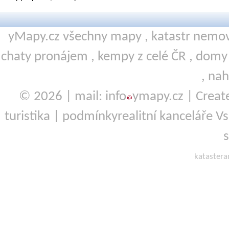
yMapy.cz všechny mapy ,
katastr nemov
chaty pronájem
,
kempy
z celé ČR ,
domy 
,
nah
© 2026 | mail: info
ymapy.cz | Crea
turistika
|
podmínky
realitní kanceláře V
kataster