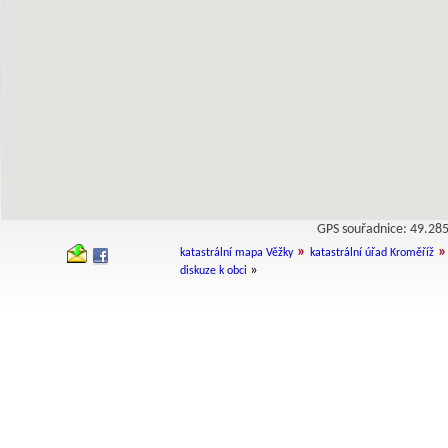
GPS souřadnice: 49.2
»
»
katastrální mapa Věžky
katastrální úřad Kroměříž
»
diskuze k obci