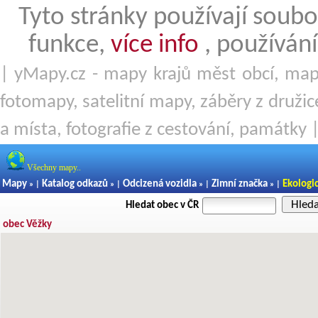
Tyto stránky používají soubo
funkce,
více info
, používání
| yMapy.cz - mapy krajů měst obcí, mapy
fotomapy, satelitní mapy, záběry z družice
a místa, fotografie z cestování, památky 
Všechny mapy..
Mapy
Katalog odkazů
Odcizená vozidla
Zimní značka
Ekologi
» |
» |
» |
» |
Hled
Hledat obec v ČR
obec Věžky