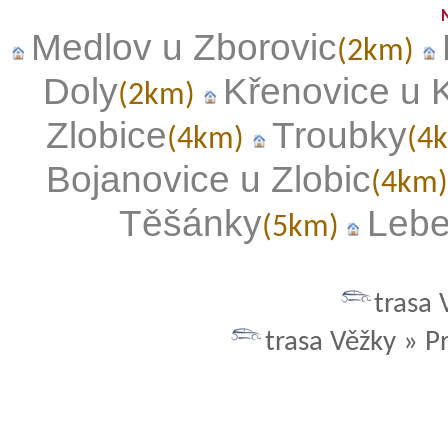
Medlov u Zborovic
(2km)
Doly
Křenovice u K
(2km)
Zlobice
Troubky
(4km)
(4
Bojanovice u Zlobic
(4km
Těšánky
Leb
(5km)
trasa 
trasa Věžky » P