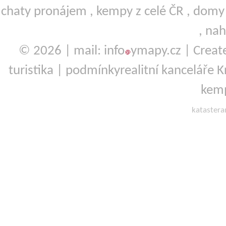
chaty pronájem
,
kempy
z celé ČR ,
domy 
,
nah
© 2026 | mail: info
ymapy.cz | Crea
turistika
|
podmínky
realitní kanceláře 
kemp
kataster