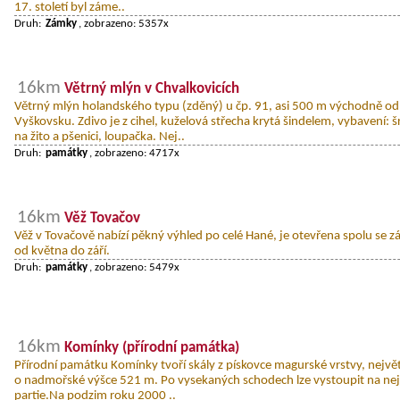
17. století byl záme..
Druh:
Zámky
, zobrazeno: 5357x
16km
Větrný mlýn v Chvalkovicích
Větrný mlýn holandského typu (zděný) u čp. 91, asi 500 m východně od
Vyškovsku. Zdivo je z cihel, kuželová střecha krytá šindelem, vybavení: š
na žito a pšenici, loupačka. Nej..
Druh:
památky
, zobrazeno: 4717x
16km
Věž Tovačov
Věž v Tovačově nabízí pěkný výhled po celé Hané, je otevřena spolu se
od května do září.
Druh:
památky
, zobrazeno: 5479x
16km
Komínky (přírodní památka)
Přírodní památku Komínky tvoří skály z pískovce magurské vrstvy, největš
o nadmořské výšce 521 m. Po vysekaných schodech lze vystoupit na nejv
partie.Na podzim roku 2000 ..