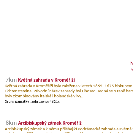
N
7km
Květná zahrada v Kroměříži
Květná zahrada v Kroměříži byla založena v letech 1665–1675 biskupem K
Lichtenststeina. Původní název zahrady byl Libosad. Jedná se o raně bar
byly zkombinovány italské i holandské vlivy...
Druh:
památky
, zobrazeno: 4821x
8km
Arcibiskupský zámek Kroměříž
Arcibiskupský zámek a k němu přiléhající Podzámecká zahrada a Květná 