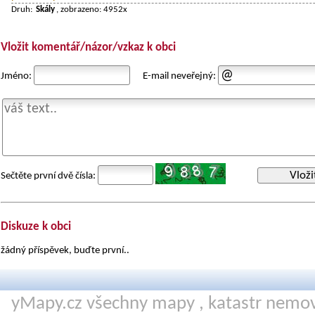
Druh:
Skály
, zobrazeno: 4952x
Vložit komentář/názor/vzkaz k obci
Jméno:
E-mail neveřejný:
Vloži
Sečtěte první dvě čísla:
Diskuze k obci
žádný příspěvek, buďte první..
yMapy.cz všechny mapy ,
katastr nemov