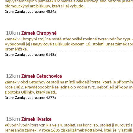
nejvýznamnějších památek Kroměříže a celé Moravy. eho historie je nero
olomouckými arcibiskupy, kteří si jej vybudo..
Druh:
Zámky
, zobrazeno: 4829x
10km
Zámek Chropyně
Zámek v Chropyni stojí na místě středověké rovinné tvrze vodního typu
Vybudovali jej Haugvicové z Biskupic koncem 16. století. Dnes zámek 
Kroměřížska.
Druh:
Zámky
, zobrazeno: 5148x
12km
Zámek Cetechovice
Zámek v obci Cetechovice stojí na místě někdejší tvrze, která je připom
roce 1482. Pravděpodobně se jednalo o vodní tvrz, neboť její příkopy 
z potoka Olšinky, který se zd..
Druh:
Zámky
, zobrazeno: 4277x
15km
Zámek Kvasice
Původní vodní tvrz vznikla ve 14. století. Na konci 16. století ji Kurovští z
renesanční zámek. V roce 1635 získali zámek Rottalové, kteří jej vlastni