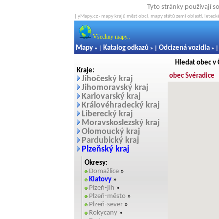
Tyto stránky používají s
| yMapy.cz - mapy krajů měst obcí, mapy států zemí oblastí, letecké
Všechny mapy..
Mapy
Katalog odkazů
Odcizená vozidla
» |
» |
» 
Hledat obec v
Kraje:
obec Svéradice
Jihočeský kraj
Jihomoravský kraj
Karlovarský kraj
Královéhradecký kraj
Liberecký kraj
Moravskoslezský kraj
Olomoucký kraj
Pardubický kraj
Plzeňský kraj
Okresy:
Domažlice
»
Klatovy
»
Plzeň-jih
»
Plzeň-město
»
Plzeň-sever
»
Rokycany
»