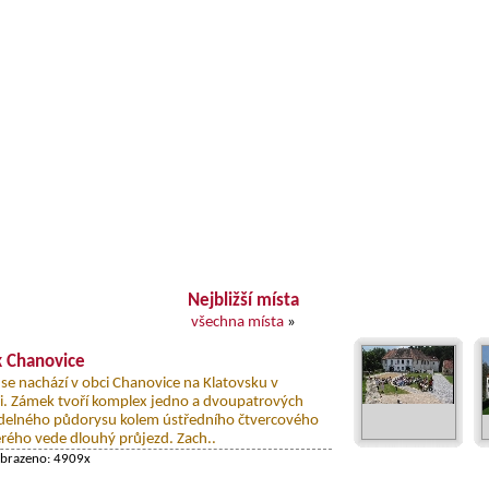
Nejbližší místa
všechna místa
»
 Chanovice
se nachází v obci Chanovice na Klatovsku v
i. Zámek tvoří komplex jedno a dvoupatrových
delného půdorysu kolem ústředního čtvercového
erého vede dlouhý průjezd. Zach..
obrazeno: 4909x