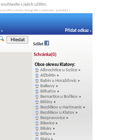
ouhlasíte s jejich užitím.
y profily a místa, fotografie z cestování, památky |
Přidat odkaz
»
»
Hledat
Sdílet
Schránka(
0
)
Obce okresu Klatovy:
Albrechtice u Sušice
»
Alžbětín
»
Babín u Horažďovic
»
Balkovy
»
Běhařov
»
Bernartice u Boříkov
»
Běšiny
»
Bezděkov u Hartmanic
»
Bezděkov u Klatov
»
Bezpravovice
»
Bílenice
»
Bíluky
»
Biřkov
»
Blata
»