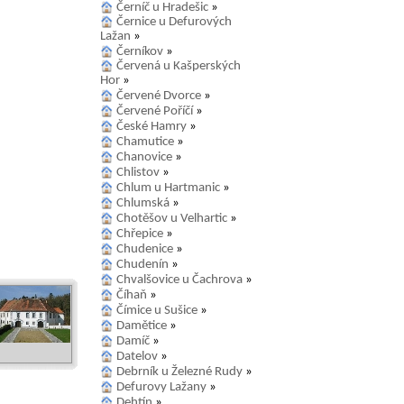
Černíč u Hradešic
»
Černice u Defurových
Lažan
»
Černíkov
»
Červená u Kašperských
Hor
»
Červené Dvorce
»
Červené Poříčí
»
České Hamry
»
Chamutice
»
Chanovice
»
Chlistov
»
Chlum u Hartmanic
»
Chlumská
»
Chotěšov u Velhartic
»
Chřepice
»
Chudenice
»
Chudenín
»
Chvalšovice u Čachrova
»
Číhaň
»
Čímice u Sušice
»
Damětice
»
Damíč
»
Datelov
»
Debrník u Železné Rudy
»
Defurovy Lažany
»
Dehtín
»