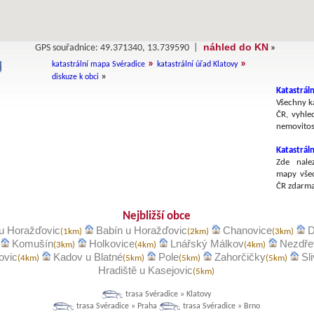
náhled do KN
GPS souřadnice: 49.371340, 13.739590 |
»
»
»
katastrální mapa Svéradice
katastrální úřad Klatovy
»
diskuze k obci
Katastráln
Všechny ka
ČR, vyhle
nemovitost
Katastrál
Zde nalez
mapy všec
ČR zdarma
Nejbližší obce
 u Horažďovic
Babín u Horažďovic
Chanovice
D
(1km)
(2km)
(3km)
Komušín
Holkovice
Lnářský Málkov
Nezdře
(3km)
(4km)
(4km)
ovic
Kadov u Blatné
Pole
Zahorčičky
Sl
(4km)
(5km)
(5km)
(5km)
Hradiště u Kasejovic
(5km)
trasa Svéradice » Klatovy
trasa Svéradice » Praha
trasa Svéradice » Brno