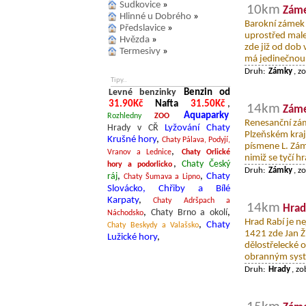
Sudkovice
»
10km
Záme
Hlinné u Dobrého
»
Barokní zámek 
Předslavice
»
uprostřed male
Hvězda
»
zde již od dob
Termesivy
»
má jedinečnou 
Druh:
Zámky
, z
Tipy..
Levné benzinky
Benzin od
31.90Kč
Nafta
31.50Kč
,
14km
Záme
Aquaparky
Rozhledny
ZOO
Renesanční zám
Hrady v CŘ
Lyžování
Chaty
Plzeňském kraj
Krušné hory
,
Chaty Pálava, Podyjí,
písmene L. Záme
,
Vranov a Lednice
Chaty Orlické
nimiž se tyčí h
,
Chaty Český
hory a podorlicko
Druh:
Zámky
, z
ráj
,
,
Chaty
Chaty Šumava a Lipno
Slovácko, Chřiby a Bílé
Karpaty
,
Chaty Adršpach a
14km
Hrad
,
Chaty Brno a okolí
,
Náchodsko
Hrad Rabí je ne
,
Chaty
Chaty Beskydy a Valašsko
1421 zde Jan Ži
Lužické hory
,
dělostřelecké 
obranným syst
Druh:
Hrady
, z