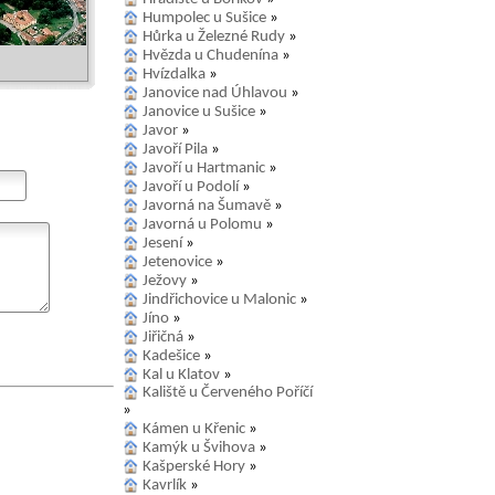
Humpolec u Sušice
»
Hůrka u Železné Rudy
»
Hvězda u Chudenína
»
Hvízdalka
»
Janovice nad Úhlavou
»
Janovice u Sušice
»
Javor
»
Javoří Pila
»
Javoří u Hartmanic
»
Javoří u Podolí
»
Javorná na Šumavě
»
Javorná u Polomu
»
Jesení
»
Jetenovice
»
Ježovy
»
Jindřichovice u Malonic
»
Jíno
»
Jiřičná
»
Kadešice
»
Kal u Klatov
»
Kaliště u Červeného Poříčí
»
Kámen u Křenic
»
Kamýk u Švihova
»
Kašperské Hory
»
Kavrlík
»