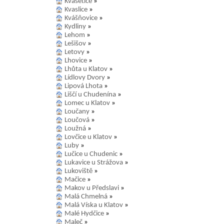
Kvasetice
»
Kvaslice
»
Kvášňovice
»
Kydliny
»
Lehom
»
Lešišov
»
Letovy
»
Lhovice
»
Lhůta u Klatov
»
Lídlovy Dvory
»
Lipová Lhota
»
Liščí u Chudenína
»
Lomec u Klatov
»
Loučany
»
Loučová
»
Loužná
»
Lovčice u Klatov
»
Luby
»
Lučice u Chudenic
»
Lukavice u Strážova
»
Lukoviště
»
Mačice
»
Makov u Předslavi
»
Malá Chmelná
»
Malá Víska u Klatov
»
Malé Hydčice
»
Maleč
»