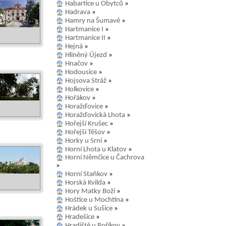
Habartice u Obytců
»
Hadrava
»
Hamry na Šumavě
»
Hartmanice I
»
Hartmanice II
»
Hejná
»
Hliněný Újezd
»
Hnačov
»
Hodousice
»
Hojsova Stráž
»
Holkovice
»
Hořákov
»
Horažďovice
»
Horažďovická Lhota
»
Hořejší Krušec
»
Hořejší Těšov
»
Horky u Srní
»
Horní Lhota u Klatov
»
Horní Němčice u Čachrova
»
Horní Staňkov
»
Horská Kvilda
»
Hory Matky Boží
»
Hoštice u Mochtína
»
Hrádek u Sušice
»
Hradešice
»
Hradiště u Boříkov
»