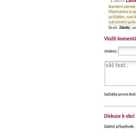
15km
Záme
Barokní zámek 
Plzeňském kraj
průčelím, nad k
nárožními poly
Druh:
Zámky
, z
Vložit komentá
Jméno:
Sečtěte první dvě 
Diskuze k obci
žádný příspěvek, 