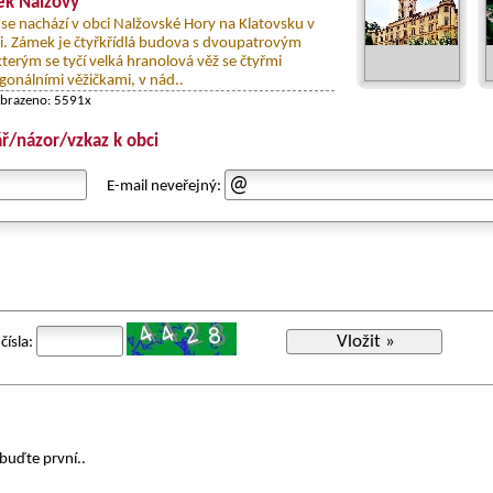
k Nalžovy
se nachází v obci Nalžovské Hory na Klatovsku v
i. Zámek je čtyřkřídlá budova s dvoupatrovým
terým se tyčí velká hranolová věž se čtyřmi
gonálními věžičkami, v nád..
obrazeno: 5591x
ř/názor/vzkaz k obci
E-mail neveřejný:
Vložit »
čísla:
buďte první..