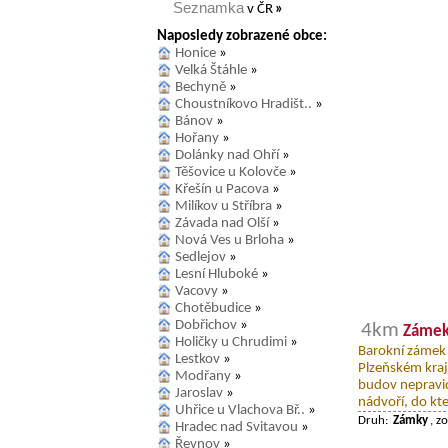
Seznamka
v ČR
»
Naposledy zobrazené obce:
Honice
»
Velká Štáhle
»
Bechyně
»
Choustníkovo Hradišt..
»
Bánov
»
Hořany
»
Dolánky nad Ohří
»
Těšovice u Kolovče
»
Křešín u Pacova
»
Milíkov u Stříbra
»
Závada nad Olší
»
Nová Ves u Brloha
»
Sedlejov
»
Lesní Hluboké
»
Vacovy
»
Chotěbudice
»
Dobřichov
»
4km
Zámek
Holičky u Chrudimi
»
Barokní zámek 
Lestkov
»
Plzeňském kraj
Modřany
»
budov nepravi
Jaroslav
»
nádvoří, do kt
Uhřice u Vlachova Bř..
»
Druh:
Zámky
, z
Hradec nad Svitavou
»
Řevnov
»