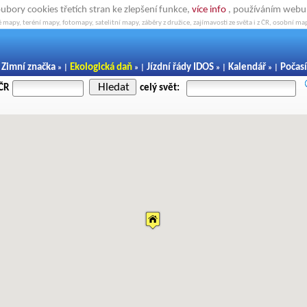
oubory cookies třetích stran ke zlepšení funkce,
více info
, používáním webu s
 mapy, teréní mapy, fotomapy, satelitní mapy, záběry z družice, zajímavosti ze světa i z ČR, osobní map
Zimní značka
Ekologická daň
Jízdní řády IDOS
Kalendář
Počasí
|
» |
» |
» |
» |
Hledat
 ČR
celý svět: