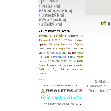
Tachov
»
Praha kraj
Středočeský kraj
Ústecký kraj
Vysočina kraj
Zlínský kraj
Zajímavosti ze světa:
Elektrárna Fukušima
Eiffelova vež
Opera Sydney
Tádžmahal
Chufuova
Benátky
Kosmodrom Bajkonur
pyramida
Koloseum
Las Vegas
Socha Svobody
Big
pláž Copacabana
Rudé
Ben
Bílý dům
náměstí
Černomořská flotila
Mount
odpaliště raket NASA
Mont
Everest
Blanc
Niagarské vodopády
bazény v USA
Češi v Afghánistánu
Panamský
průplav
Reklama
Slatina
Chanovic
(3km)
Bor u Horažď
vložit inzerát ZDARMA
»