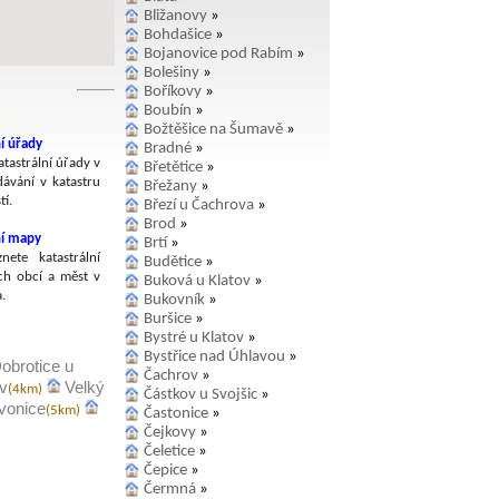
Bližanovy
»
Bohdašice
»
Bojanovice pod Rabím
»
Bolešiny
»
Boříkovy
»
Boubín
»
Božtěšice na Šumavě
»
í úřady
Bradné
»
tastrální úřady v
Břetětice
»
dávání v katastru
Břežany
»
í.
Březí u Čachrova
»
Brod
»
ní mapy
Brtí
»
nete katastrální
Budětice
»
h obcí a měst v
Buková u Klatov
»
.
Bukovník
»
Buršice
»
Bystré u Klatov
»
Bystřice nad Úhlavou
»
obrotice u
Čachrov
»
v
Velký
(4km)
Částkov u Svojšic
»
ivonice
(5km)
Častonice
»
Čejkovy
»
Čeletice
»
Čepice
»
Čermná
»