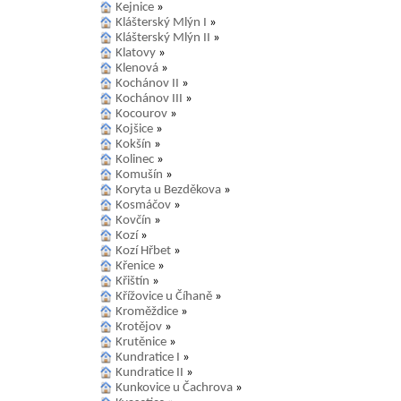
Kejnice
»
Klášterský Mlýn I
»
Klášterský Mlýn II
»
Klatovy
»
Klenová
»
Kochánov II
»
Kochánov III
»
Kocourov
»
Kojšice
»
Kokšín
»
Kolinec
»
Komušín
»
Koryta u Bezděkova
»
Kosmáčov
»
Kovčín
»
Kozí
»
Kozí Hřbet
»
Křenice
»
Křištín
»
Křížovice u Číhaně
»
Kroměždice
»
Krotějov
»
Krutěnice
»
Kundratice I
»
Kundratice II
»
Kunkovice u Čachrova
»