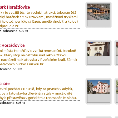
ark Horažďovice
ky je využití těchto vodních atrakcí: tobogán (62
ský bazének s 2 skluzavkami, masážními tryskami
í kolotoč, perličková lázeň, umělé vlnobití a kulový
iproud a vz..
y
, zobrazeno: 5077x
 Horažďovice
i města Horažďovic vyniká renesanční, barokně
, který stojí na ostrohu nad řekou Otavou.
 nacházejí na Klatovsku v Plzeňském kraji. Zámek
patrových budov s nízkou hr..
obrazeno: 5550x
 Lnáře
tvrzi pochází z r. 1318, kdy za prvních vladyků,
“, byla tato stavba dřevěná a stála v močálovité
i byla přestavěna v gotickém a renesančním slohu.
 zobrazeno: 5064x