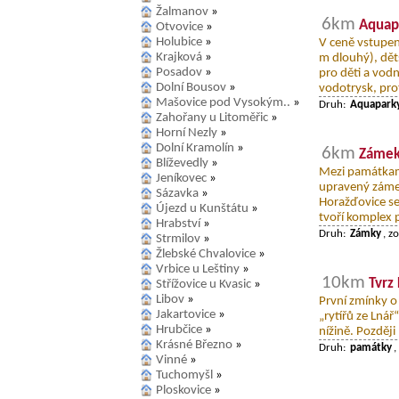
Žalmanov
»
6km
Aquap
Otvovice
»
Holubice
»
V ceně vstupen
Krajková
»
m dlouhý), dět
Posadov
»
pro děti a vodn
Dolní Bousov
»
vodotrysk, prot
Mašovice pod Vysokým..
»
Druh:
Aquapark
Zahořany u Litoměřic
»
Horní Nezly
»
Dolní Kramolín
»
6km
Zámek
Blíževedly
»
Mezi památkam
Jeníkovec
»
upravený zámek
Sázavka
»
Horažďovice se
Újezd u Kunštátu
»
tvoří komplex 
Hrabství
»
Druh:
Zámky
, z
Strmilov
»
Žlebské Chvalovice
»
Vrbice u Leštiny
»
10km
Tvrz
Střížovice u Kvasic
»
Libov
»
První zmínky o 
Jakartovice
»
„rytířů ze Lnář
Hrubčice
»
nížině. Pozděj
Krásné Březno
»
Druh:
památky
,
Vinné
»
Tuchomyšl
»
Ploskovice
»