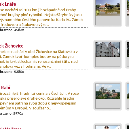
k Lnáře
se nachází asi 100 km jihozápadně od Prahy
bné krajiny plné rybníků. Nejstarší rybníky jsou
 významného českého panovníka Karla IV.. Zámek
freskovou a štukovou výzd..
obrazeno: 4583x
k Žichovice
ek se nachází v obci Žichovice na Klatovsku v
i. Zámek tvoří komplex budov na půdorysu
k je kryt střechami s renesančními štíty, nad
ranolová věž s hodinami. Ve v..
obrazeno: 5380x
 Rabí
jrozsáhlejší hradní zřícenina v Čechách. V roce
žka přišel o své druhé oko. Rozsáhlé hradní
opevnění patří na svoji dobu k nejvyspělejším
émům v Evropě. V současno..
obrazeno: 5970x