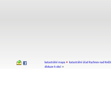
»
katastrální mapa
katastrální úřad Rychnov nad Kně
»
diskuze k obci