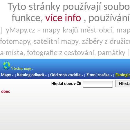
Tyto stránky používají soubo
funkce,
více info
, používání
| yMapy.cz - mapy krajů měst obcí, mapy
fotomapy, satelitní mapy, záběry z družice
a místa, fotografie z cestování, památky 
Všechny mapy..
Mapy
Katalog odkazů
Odcizená vozidla
Zimní značka
Ekologi
» |
» |
» |
» |
Hled
Hledat obec v ČR
obec