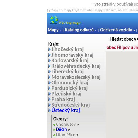
Tyto stránky používají s
| yMapy.cz - mapy krajů měst obcí, mapy států zemí oblastí, letecké
Všechny mapy..
Mapy
Katalog odkazů
Odcizená vozidla
» |
» |
» 
Hledat obec v
Kraje:
obec Filipov u Ji
Jihočeský kraj
Jihomoravský kraj
Karlovarský kraj
Královéhradecký kraj
Liberecký kraj
Moravskoslezský kraj
Olomoucký kraj
Pardubický kraj
Plzeňský kraj
Praha kraj
Středočeský kraj
Ústecký kraj
Okresy:
Chomutov
»
Děčín
»
Litoměřice
»