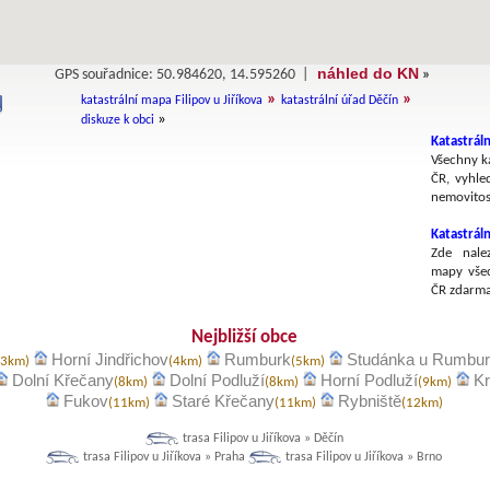
náhled do KN
GPS souřadnice: 50.984620, 14.595260 |
»
»
»
katastrální mapa Filipov u Jiříkova
katastrální úřad Děčín
»
diskuze k obci
Katastráln
Všechny ka
ČR, vyhle
nemovitost
Katastrál
Zde nalez
mapy všec
ČR zdarma
Nejbližší obce
Horní Jindřichov
Rumburk
Studánka u Rumbu
(3km)
(4km)
(5km)
Dolní Křečany
Dolní Podluží
Horní Podluží
Kr
(8km)
(8km)
(9km)
Fukov
Staré Křečany
Rybniště
(11km)
(11km)
(12km)
trasa Filipov u Jiříkova » Děčín
trasa Filipov u Jiříkova » Praha
trasa Filipov u Jiříkova » Brno