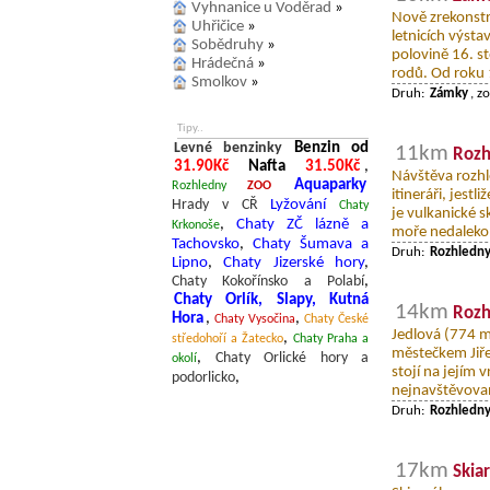
Vyhnanice u Voděrad
»
Nově zrekonst
Uhřičice
»
letnicích výsta
Sobědruhy
»
polovině 16. s
Hrádečná
»
rodů. Od roku 1
Smolkov
»
Druh:
Zámky
, z
Tipy..
Levné benzinky
Benzin od
11km
Rozh
31.90Kč
Nafta
31.50Kč
,
Návštěva rozhl
Aquaparky
Rozhledny
ZOO
itineráři, jest
Hrady v CŘ
Lyžování
Chaty
je vulkanické s
,
Chaty ZČ lázně a
Krkonoše
moře nedaleko 
Tachovsko
,
Chaty Šumava a
Druh:
Rozhledn
Lipno
,
Chaty Jizerské hory
,
Chaty Kokořínsko a Polabí
,
Chaty Orlík, Slapy, Kutná
14km
Rozh
Hora
,
,
Chaty Vysočina
Chaty České
Jedlová (774 m)
,
středohoří a Žatecko
Chaty Praha a
městečkem Jiře
,
Chaty Orlické hory a
okolí
stojí na jejím 
podorlicko
,
nejnavštěvovaně
Druh:
Rozhledn
17km
Skia