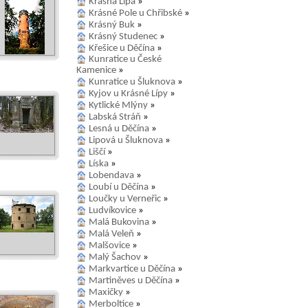
Krásná Lípa
»
Krásné Pole u Chřibské
»
Krásný Buk
»
Krásný Studenec
»
Křešice u Děčína
»
Kunratice u České
Kamenice
»
Kunratice u Šluknova
»
Kyjov u Krásné Lípy
»
Kytlické Mlýny
»
Labská Stráň
»
Lesná u Děčína
»
Lipová u Šluknova
»
Liščí
»
Líska
»
Lobendava
»
Loubí u Děčína
»
Loučky u Verneřic
»
Ludvíkovice
»
Malá Bukovina
»
Malá Veleň
»
Malšovice
»
Malý Šachov
»
Markvartice u Děčína
»
Martiněves u Děčína
»
Maxičky
»
Merboltice
»