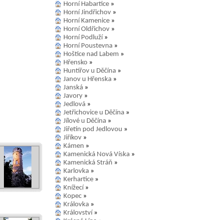
Horní Habartice
»
Horní Jindřichov
»
Horní Kamenice
»
Horní Oldřichov
»
Horní Podluží
»
Horní Poustevna
»
Hoštice nad Labem
»
Hřensko
»
Huntířov u Děčína
»
Janov u Hřenska
»
Janská
»
Javory
»
Jedlová
»
Jetřichovice u Děčína
»
Jílové u Děčína
»
Jiřetín pod Jedlovou
»
Jiříkov
»
Kámen
»
Kamenická Nová Víska
»
Kamenická Stráň
»
Karlovka
»
Kerhartice
»
Knížecí
»
Kopec
»
Královka
»
Království
»