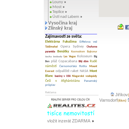
Louny
»
Most
»
Teplice
»
Ústí nad Labem
»
Vysočina kraj
Zlínský kraj
Zajímavosti ze světa:
Elektrárna Fukušima
Eiffelova vež
Opera Sydney
Tádžmahal
Chufuova
Benátky
Kosmodrom Bajkonur
pyramida
Koloseum
Las Vegas
Socha Svobody
Big
pláž Copacabana
Rudé
Ben
Bílý dům
náměstí
Černomořská flotila
Mount
odpaliště raket NASA
Mont
Everest
Blanc
Niagarské vodopády
bazény v USA
Češi v Afghánistánu
Panamský
průplav
Reklama
Jiříkov
Varnsdorf
(6km)
vložit inzerát ZDARMA
»