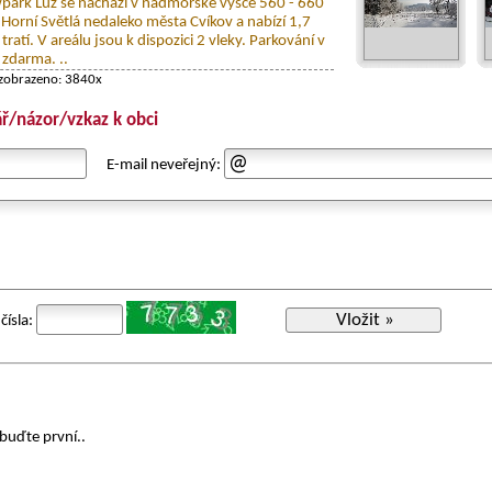
wpark Luž se nachází v nadmořské výšce 560 - 660
 Horní Světlá nedaleko města Cvíkov a nabízí 1,7
ratí. V areálu jsou k dispozici 2 vleky. Parkování v
 zdarma. ..
 zobrazeno: 3840x
ř/názor/vzkaz k obci
E-mail neveřejný:
Vložit »
čísla:
buďte první..