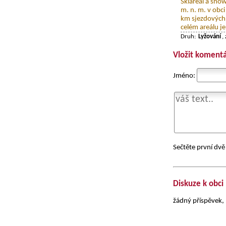
Skiareál a sno
m. n. m. v obci
km sjezdových t
celém areálu je
Druh:
Lyžování
,
Vložit komentá
Jméno:
Sečtěte první dvě 
Diskuze k obci
žádný příspěvek, 