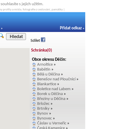
ouhlasíte s jejich užitím.
y profily a místa, fotografie z cestování, památky |
Přidat odkaz
»
»
Hledat
Sdílet
Schránka(
0
)
Obce okresu Děčín:
Arnoltice
»
Babětín
»
Bělá u Děčína
»
Benešov nad Ploučnicí
»
Blankartice
»
Boletice nad Labem
»
Borek u Děčína
»
Březiny u Děčína
»
Brložec
»
Brtníky
»
Bynov
»
Bynovec
»
Čáslav u Verneřic
»
Česká Kamenice
»