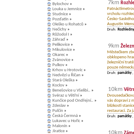
7km
Rozhl
Bylochov
»
Patnáctimetrov
Louka u Jemnice
»
vrcholu rozhle
Studnice
»
Česko-Saského 
Pozďatín
»
Augustin Wens
Oleško u Rohatců
»
Nečichy
»
Druh:
Rozhledn
Růžodol I
»
Záhraď
»
Pelíkovice
»
9km
Železn
Mikulovice
»
Městečkem zbou
Okarec
»
obklopeno hran
Zvánovice
»
železniční trat
Pulkov
»
pouze německá
Krhov u Hrotovic
»
Druh:
památky
,
Nedvězí u Říčan
»
Stará Oleška
»
Koclov
»
10km
Větr
Benešovice u Všelibi..
»
Svéraz u Větřní
»
Dvousedačková
Kunčice pod Ondřejní..
»
vás dopraví z 
Zdeslav
»
blízkosti stani
Pulčín
»
restaurací. Za 
Česká Čermná
»
Druh:
památky
,
Lukavec u Hořic
»
Malonín
»
Jiratice
»
10km
Záme