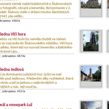
ruovaný zámek nabízí každoročně o Šluknovských
vy fotografií, obrazů a keramiky. Byl postaven v 2.
toletí. Šluknov mělo v držení mnoho šlechtických
945 zde sídlilo..
obrazeno: 4301x
ledna Vlčí hora
edny na Vlčí hoře by neměla chybět ve Vašem
liže se vypravíte do Šluknovského výběžku. Vlčí hora
kalisko, které leží na rozvodí Severního a Baltského
Krásné Lípy...
y
, zobrazeno: 4674x
ledna Jedlová
 je dominanta Lužických hor, tyčící se nad
tín pod Jedlovou. Především díky rozhledně, která
vrcholu a jež je jednou z nejkrásnějších a
jších u nás. Její osud je..
y
, zobrazeno: 4551x
reál a snowpark Luž