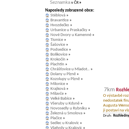
Seznamka
v ČR
»
Naposledy zobrazené obce:
Stéblová
»
Bravantice
»
Hvozdečko
»
Urbanice u Praskačky
»
Nové Dvory u Kamenné
»
Tismice
»
Šašovice
»
Podsedice
»
Bolíkovice
»
Krokočín
»
Plachtín
»
Chrášťovice u Mladot..
»
Dolany u Plzně
»
Kozolupy u Plzně
»
Milonice
»
Krajková
»
7km
Rozhl
Milavče
»
O výstavbě roz
Velké Babice
»
nedostatek fina
Všeruby u Kdyně
»
Augusta Wensc
Novosedly u Rybníku
»
ji postaví na vl
Železná u Smolova
»
Druh:
Rozhledn
Plačice
»
Sedlec u Kralovic
»
Všehrdy u Kralovic
»