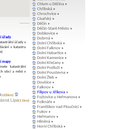
Chlum u Děčína
»
Chřibská
»
Chrochvice
»
Císařský
»
Děčín
»
Děčín-Staré Město
»
Dobkovice
»
í úřady
Dobrná
»
tastrální úřady v
Dolní Chřibská
»
dávání v katastru
Dolní Falknov
»
í.
Dolní Habartice
»
Dolní Kamenice
»
ní mapy
Dolní Křečany
»
nete katastrální
Dolní Podluží
»
h obcí a měst v
Dolní Poustevna
»
.
Dolní Žleb
»
Doubice
»
Falknov
»
Filipov u Jiříkova
»
rku
(6km)
Fojtovice u Heřmanova
»
ásná Lípa
(11km)
Folknáře
»
Františkov nad Ploučnicí
»
Fukov
»
Heřmanov
»
Hliněná
»
Horní Chřibská
»