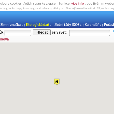
oubory cookies třetích stran ke zlepšení funkce,
více info
, používáním webu s
 mapy, teréní mapy, fotomapy, satelitní mapy, záběry z družice, zajímavosti ze světa i z ČR, osobní map
Zimní značka
Ekologická daň
Jízdní řády IDOS
Kalendář
Počasí
|
» |
» |
» |
» |
Hledat
 ČR
celý svět:
říkova