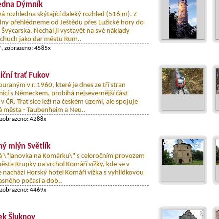
edna Dýmník
á rozhledna skýtající daleký rozhled (516 m). Z
dny přehlédneme od Ještědu přes Lužické hory do
Švýcarska. Nechal ji vystavět na své náklady
chuch jako dar městu Rum..
y
, zobrazeno: 4585x
iční trať Fukov
raným v r. 1960, které je dnes ze tří stran
icí s Německem, probíhá nejsevernější část
ě v ČR. Trať sice leží na českém území, ale spojuje
 města - Taubenheim a Neu..
 zobrazeno: 4288x
ný mlýn Světlík
 \"lanovka na Komárku\" s celoročním provozem
města Krupky na vrchol Komáří vížky, kde se v
ce nachází Horský hotel Komáří vížka s vyhlídkovou
jasného počasí a dob..
 zobrazeno: 4469x
k Šluknov