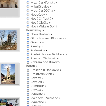
Mezná u Hřenska
»
Mikulášovice
»
Modrá u Děčína
»
Nebočady
»
Nová Chřibská
»
Nová Oleška
»
Nová Víska u Dolní
Poustevny
»
Nové Hraběcí
»
Oldřichov nad Ploučnicí
»
Ovesná
»
Panský
»
Podmokly
»
Přední Lhota u Těchlovic
»
Přerov u Těchlovic
»
Příbram pod Bukovou
horou
»
Prosetín u Dobkovic
»
Prostřední Žleb
»
Rožany
»
Rozhled
»
Rumburk
»
Růžová
»
Rybniště
»
Rychnov u Verneřic
»
Rynartice
»