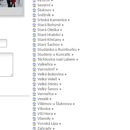
Rytířov
»
Severní
»
Šluknov
»
Sněžník
»
Srbská Kamenice
»
Stará Bohyně
»
Stará Oleška
»
Staré Hraběcí
»
Staré Křečany
»
Starý Šachov
»
Studánka u Rumburku
»
Studený u Kunratic
»
Těchlovice nad Labem
»
Valkeřice
»
Varnsdorf
»
Velká Bukovina
»
Velká Veleň
»
Velké Stínky
»
Velký Šenov
»
Verneřice
»
Veselé
»
Vilémov u Šluknova
»
Vilsnice
»
Vlčí Hora
»
Všemily
»
Vysoká Lípa
»
Zahrady
»