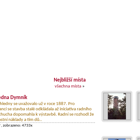
Nejbližší místa
všechna místa
»
edna Dymník
hledny se uvažovalo už v roce 1887. Pro
ncí se stavba stalé odkládala až iniciativa radního
hucha dopomahla k výstavbě. Radní se rozhodl že
astní náklady a tím dů..
y
, zobrazeno: 4733x