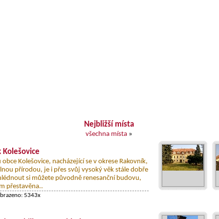
Nejbližší místa
všechna místa
»
 Kolešovice
 obce Kolešovice, nacházející se v okrese Rakovník,
lnou přírodou, je i přes svůj vysoký věk stále dobře
hlédnout si můžete původně renesanční budovu,
em přestavěna..
obrazeno: 5343x