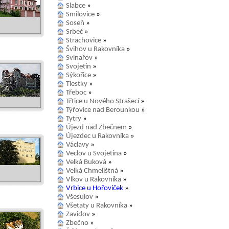
Slabce
»
Smilovice
»
Soseň
»
Srbeč
»
Strachovice
»
Švihov u Rakovníka
»
Svinařov
»
Svojetín
»
Sýkořice
»
Tlestky
»
Třeboc
»
Třtice u Nového Strašecí
»
Týřovice nad Berounkou
»
Tytry
»
Újezd nad Zbečnem
»
Újezdec u Rakovníka
»
Václavy
»
Veclov u Svojetína
»
Velká Buková
»
Velká Chmelištná
»
Vlkov u Rakovníka
»
Vrbice u Hořoviček
»
Všesulov
»
Všetaty u Rakovníka
»
Zavidov
»
Zbečno
»