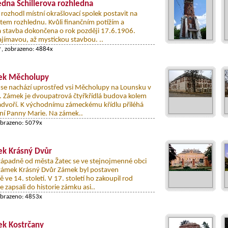
dna Schillerova rozhledna
rozhodl místní okrašlovací spolek postavit na
tem rozhlednu. Kvůli finančním potížím a
a stavba dokončena o rok později 17.6.1906.
ajímavou, až mystickou stavbou. ..
y
, zobrazeno: 4884x
ek Měcholupy
se nachází uprostřed vsi Měcholupy na Lounsku v
. Zámek je dvoupatrová čtyřkřídlá budova kolem
dvoří. K východnímu zámeckému křídlu přiléhá
ní Panny Marie. Na zámek..
obrazeno: 5079x
k Krásný Dvůr
západně od města Žatec se ve stejnojmenné obci
 zámek Krásný Dvůr Zámek byl postaven
e 14. století. V 17. století ho zakoupil rod
se zapsali do historie zámku asi..
obrazeno: 4853x
k Kostrčany