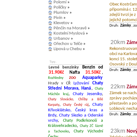
Polomí
»
Obec Kostrčany
Poličky
»
připomíná r. 12
Plumlov
»
zdejší tvrzi je
Pivín
»
jejichž potomci
Klevetov
»
Druh:
Zámky
, z
Pěnčín na Moravě
»
Kostelní Myslová
»
Urbanov
»
20km
Záme
Ořechov u Telče
»
Rekonstruovan
Lipová u Chebu
»
obci na Karlova
konci 15. stole
Tipy..
Osovský z Doubr
Levné benzinky
Benzin od
Druh:
Zámky
, z
31.90Kč
Nafta
31.50Kč
,
Aquaparky
Rozhledny
ZOO
Hrady v CŘ
Lyžování
Chaty
22km
Záme
Střední Morava, Haná
,
Chaty
Zámek se nachá
,
Chaty Jeseníky
,
Máchův kraj
zprávy pocházej
Chaty Slovácko, Chřiby a Bílé
přestavěn a pos
,
,
Chaty
Karpaty
Chaty Český ráj
Lobkovic nechal
Křivoklátsko, Český kras a
Druh:
Zámky
, z
Brdy
,
Chaty Slezko a Oderské
vrchy
,
Chaty Podkrkonoší a
Královehradecko
,
Chaty ZČ lázně
23km
Nový
,
Chaty Východní
a Tachovsko
Čechy
,