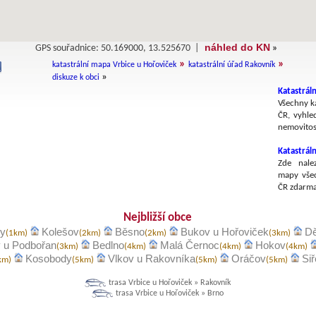
náhled do KN
GPS souřadnice: 50.169000, 13.525670 |
»
»
»
katastrální mapa Vrbice u Hořoviček
katastrální úřad Rakovník
»
diskuze k obci
Katastráln
Všechny ka
ČR, vyhle
nemovitost
Katastrál
Zde nalez
mapy všec
ČR zdarma
Nejbližší obce
ky
Kolešov
Běsno
Bukov u Hořoviček
D
(1km)
(2km)
(2km)
(3km)
 u Podbořan
Bedlno
Malá Černoc
Hokov
(3km)
(4km)
(4km)
(4km)
Kosobody
Vlkov u Rakovníka
Oráčov
Si
km)
(5km)
(5km)
(5km)
trasa Vrbice u Hořoviček » Rakovník
trasa Vrbice u Hořoviček » Brno