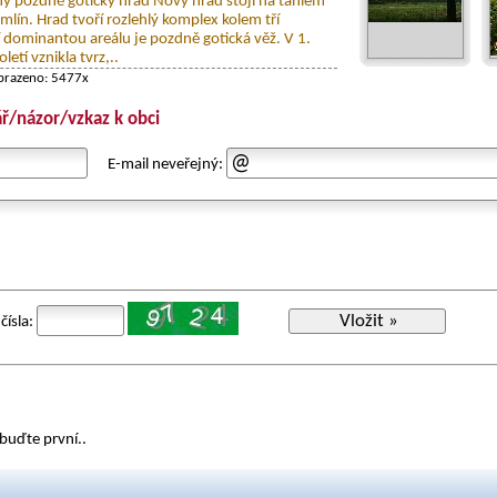
lný pozdně gotický hrad Nový hrad stojí na táhlém
imlín. Hrad tvoří rozlehlý komplex kolem tří
í dominantou areálu je pozdně gotická věž. V 1.
letí vznikla tvrz,..
obrazeno: 5477x
ř/názor/vzkaz k obci
E-mail neveřejný:
Vložit »
čísla:
buďte první..