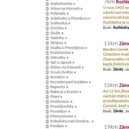
7km
Rozhle
Stařechovice
»
V roce 1905 se 
Srbce na Moravě
»
návrší nad měs
Polerady
»
náročnosti byl
Soběsuky u Plumlova
»
Rozhledna je z
Sněhotice
»
Druh:
Rozhledn
Smržice
»
Služín
»
Slatinky
»
11km
Skřípov
»
Zám
Skalka u Prostějova
»
Barokní zámek 
Kožichovice
»
Ústeckém kraji
Seloutky
»
čtvercového ná
Seč u Lipové
»
kaple Zvěstová
Růžov na Moravě
»
Druh:
Zámky
, z
Nové Lhotice
»
Runářov
»
Rozstání pod Kojálem
»
15km
Záme
Repechy
»
Asi 12 km jiho
Raková u Konice
»
nachází státní
Ptení
»
pravděpodobně v
Protivanov
»
Černínů, kteří 
Prostějovičky
»
Prostějov
»
Druh:
Zámky
, z
Přemyslovice
»
Kobylnice nad Doubra..
»
Ponikev
»
19km
Záme