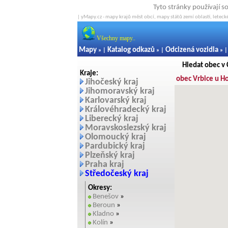
Tyto stránky používají s
| yMapy.cz - mapy krajů měst obcí, mapy států zemí oblastí, letecké
Všechny mapy..
Mapy
Katalog odkazů
Odcizená vozidla
» |
» |
» 
Hledat obec v
Kraje:
obec Vrbice u H
Jihočeský kraj
Jihomoravský kraj
Karlovarský kraj
Královéhradecký kraj
Liberecký kraj
Moravskoslezský kraj
Olomoucký kraj
Pardubický kraj
Plzeňský kraj
Praha kraj
Středočeský kraj
Okresy:
Benešov
»
Beroun
»
Kladno
»
Kolín
»