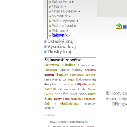
Kutná Hora
»
Mělník
»
Mladá Boleslav
»
Nymburk
»
Praha-východ
»
Praha-západ
»
Příbram
»
Rakovník
»
Ústecký kraj
Vysočina kraj
Zlínský kraj
Zajímavosti ze světa:
Elektrárna Fukušima
Eiffelova vež
Opera Sydney
Tádžmahal
Chufuova
Benátky
Kosmodrom Bajkonur
pyramida
Koloseum
Las Vegas
Socha Svobody
Big
pláž Copacabana
Rudé
Ben
Bílý dům
náměstí
Černomořská flotila
Mount
Hořovič
odpaliště raket NASA
Mont
Everest
Soběchleby
Blanc
Niagarské vodopády
bazény v USA
Blšan
Češi v Afghánistánu
Panamský
(5
průplav
Reklama