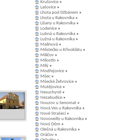
Krušovice
»
Lašovice
»
Lhota pod Džbánem
»
Lhota u Rakovníka
»
Lišany u Rakovníka
»
Lodenice
»
Lubná u Rakovníka
»
Lužná u Rakovníka
»
Malinová
»
Městečko u Křivoklátu
»
Milíčov
»
Milostín
»
Milý
»
Modřejovice
»
Mšec
»
Mšecké Žehrovice
»
Mutějovice
»
Nesuchyně
»
Nezabudice
»
Nouzov u Senomat
»
Nová Ves u Rakovníka
»
Nové Strašecí
»
Novosedly u Rakovníka
»
Nový Dům
»
Olešná u Rakovníka
»
Oráčov
»