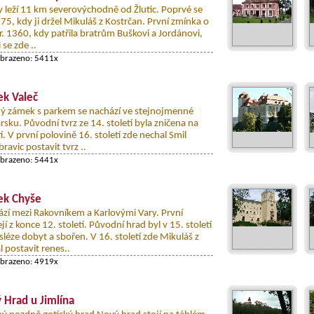
 leží 11 km severovýchodně od Žlutic. Poprvé se
75, kdy ji držel Mikuláš z Kostrčan. První zmínka o
 z r. 1360, kdy patřila bratrům Buškovi a Jordánovi,
 se zde ..
obrazeno: 5411x
k Valeč
ý zámek s parkem se nachází ve stejnojmenné
rsku. Původní tvrz ze 14. století byla zničena na
tí. V první polovině 16. století zde nechal Smil
avic postavit tvrz ..
obrazeno: 5441x
k Chyše
zí mezi Rakovníkem a Karlovými Vary. První
í z konce 12. století. Původní hrad byl v 15. století
léze dobyt a sbořen. V 16. století zde Mikuláš z
 postavit renes..
obrazeno: 4919x
 Hrad u Jimlína