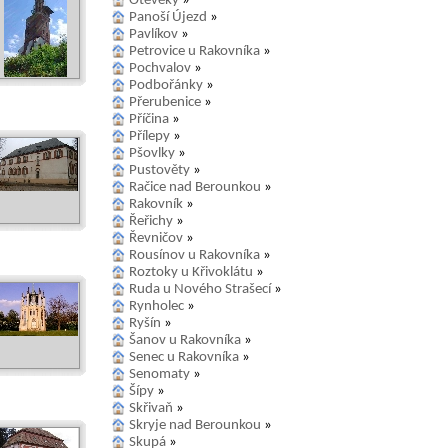
Otěvěky
»
Panoší Újezd
»
Pavlíkov
»
Petrovice u Rakovníka
»
Pochvalov
»
Podbořánky
»
Přerubenice
»
Příčina
»
Přílepy
»
Pšovlky
»
Pustověty
»
Račice nad Berounkou
»
Rakovník
»
Řeřichy
»
Řevničov
»
Rousínov u Rakovníka
»
Roztoky u Křivoklátu
»
Ruda u Nového Strašecí
»
Rynholec
»
Ryšín
»
Šanov u Rakovníka
»
Senec u Rakovníka
»
Senomaty
»
Šípy
»
Skřivaň
»
Skryje nad Berounkou
»
Skupá
»