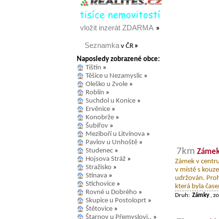
vložit inzerát ZDARMA
»
Seznamka
v ČR
»
Naposledy zobrazené obce:
Tištín
»
Těšice u Nezamyslic
»
Oleško u Zvole
»
Roblín
»
Suchdol u Konice
»
Ervěnice
»
Konobrže
»
Šubířov
»
Meziboří u Litvínova
»
Pavlov u Unhoště
»
7km
Studenec
»
Zámek
Hojsova Stráž
»
Zámek v centru
Stražisko
»
v místě s kouze
Stínava
»
udržován. Pro
Stichovice
»
která byla čas
Rovné u Dobrého
»
Druh:
Zámky
, z
Skupice u Postoloprt
»
Štětovice
»
Štarnov u Přemyslovi..
»