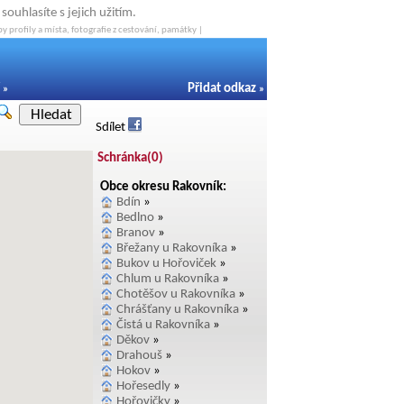
ouhlasíte s jejich užitím.
y profily a místa, fotografie z cestování, památky |
Přidat odkaz
»
»
Hledat
Sdílet
Schránka(
0
)
Obce okresu Rakovník:
Bdín
»
Bedlno
»
Branov
»
Břežany u Rakovníka
»
Bukov u Hořoviček
»
Chlum u Rakovníka
»
Chotěšov u Rakovníka
»
Chrášťany u Rakovníka
»
Čistá u Rakovníka
»
Děkov
»
Drahouš
»
Hokov
»
Hořesedly
»
Hořovičky
»