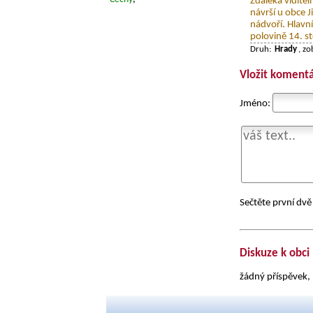
Zdaleka vidite
návrší u obce J
nádvoří. Hlavn
polovině 14. sto
Druh:
Hrady
, z
Vložit komentá
Jméno:
Sečtěte první dvě 
Diskuze k obci
žádný příspěvek, 