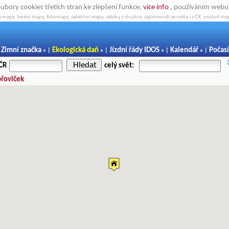
oubory cookies třetích stran ke zlepšení funkce,
více info
, používáním webu s
 mapy, teréní mapy, fotomapy, satelitní mapy, záběry z družice, zajímavosti ze světa i z ČR, osobní map
Zimní značka
Ekologická daň
Jízdní řády IDOS
Kalendář
Počasí
|
» |
» |
» |
» |
Hledat
 ČR
celý svět:
ořoviček