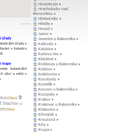
Hostokryje
»
Hracholusky nad
Berounkou
»
Hřebečníky
»
Hředle
»
Hvozd
»
Janov
»
í úřady
Jesenice u Rakovníka
»
tastrální úřady v
Kalivody
»
dávání v katastru
Kalubice
»
í.
Karlova Ves
»
Klečetné
»
ní mapy
Kněževes u Rakovníka
»
nete katastrální
Kolešov
»
h obcí a měst v
Kolešovice
»
.
Kosobody
»
Kostelík
»
Kounov u Rakovníka
»
Kozojedy
»
ěkov
(3km)
Krakov
»
Stachov u
Krakovec u Rakovníka
»
řem
Křekovice
»
(5km)
Křivoklát
»
Kroučová
»
Krty
»
Krupá
»