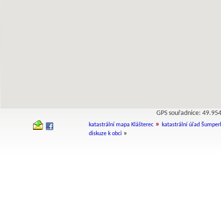
GPS souřadnice: 49.9
»
katastrální mapa Klášterec
katastrální úřad Šumper
»
diskuze k obci