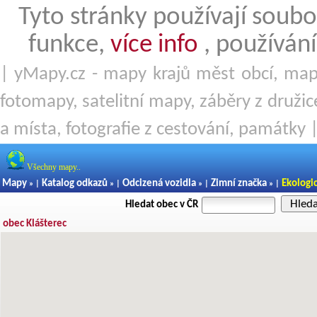
Tyto stránky používají soubo
funkce,
více info
, používání
| yMapy.cz - mapy krajů měst obcí, mapy
fotomapy, satelitní mapy, záběry z družice
a místa, fotografie z cestování, památky 
Všechny mapy..
Mapy
Katalog odkazů
Odcizená vozidla
Zimní značka
Ekologi
» |
» |
» |
» |
Hled
Hledat obec v ČR
obec Klášterec