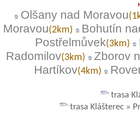
Olšany nad Moravou
(1
Moravou
Bohutín n
(2km)
Postřelmůvek
(3km)
Radomilov
Zborov 
(3km)
Hartíkov
Rove
(4km)
trasa K
trasa Klášterec » P