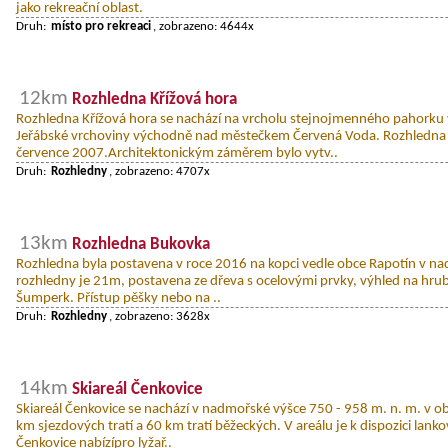
jako rekreační oblast.
Druh:
místo pro rekreaci
, zobrazeno: 4644x
12km
Rozhledna Křížová hora
Rozhledna Křížová hora se nachází na vrcholu stejnojmenného pahorku 
Jeřábské vrchoviny východně nad městečkem Červená Voda. Rozhledna 
července 2007.Architektonickým záměrem bylo vytv..
Druh:
Rozhledny
, zobrazeno: 4707x
13km
Rozhledna Bukovka
Rozhledna byla postavena v roce 2016 na kopci vedle obce Rapotín v n
rozhledny je 21m, postavena ze dřeva s ocelovými prvky, výhled na hrubý 
Šumperk. Přístup pěšky nebo na ..
Druh:
Rozhledny
, zobrazeno: 3628x
14km
Skiareál Čenkovice
Skiareál Čenkovice se nachází v nadmořské výšce 750 - 958 m. n. m. v ob
km sjezdových tratí a 60 km tratí běžeckých. V areálu je k dispozici lanko
Čenkovice nabízípro lyžař..