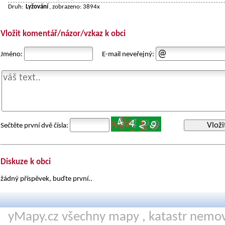
Druh:
Lyžování
, zobrazeno: 3894x
Vložit komentář/názor/vzkaz k obci
Jméno:
E-mail neveřejný:
Vloži
Sečtěte první dvě čísla:
Diskuze k obci
žádný příspěvek, buďte první..
yMapy.cz všechny mapy ,
katastr nemov