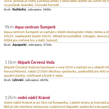
2014, přístup je volný a přístup pěšky z obce nebo autem asi 200m od r
na počátek Jeseníků, Úsovské hornati..
Druh:
Rozhledny
, zobrazeno: 3400x
9km
Aqua centrum Šumperk
Aqua centrum Šumperk se nachází v dobře dostupném sředu města a ob
50x25, neplavecký bazén 50x25, dětské brouzdaliště, tobogán, lanová p
hřiště pro míčové hry a další. Samozř..
Druh:
Aquaparky
, zobrazeno: 4734x
11km
Skipark Červená Voda
Skipark Červená Voda byl postaven v roce 2010 a nachází se v oblasti O
horou(960mn), nabízí 2150m dlouhou sjezdovku, parkoviště pro 400 o
spodní stanice, vyhřívané a kryté 4-seda..
Druh:
Lyžování
, zobrazeno: 4639x
12km
vodní nádrž Krásné
Vodní nádrž Krásné je asi 5km od Šumperka, z jedné strany je travnatá p
létě je zde otevřena restaurace a půjčovna šlapadel, parkování a koupání