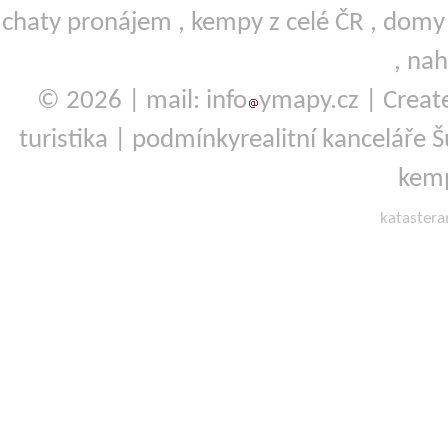
chaty pronájem
,
kempy
z celé ČR ,
domy 
,
nah
© 2026 | mail: info
ymapy.cz | Crea
turistika
|
podmínky
realitní kanceláře
kemp
kataster