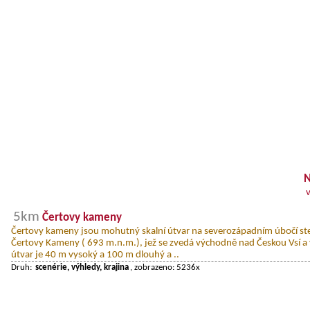
N
5km
Čertovy kameny
Čertovy kameny jsou mohutný skalní útvar na severozápadním úbočí s
Čertovy Kameny ( 693 m.n.m.), jež se zvedá východně nad Českou Vsí a 
útvar je 40 m vysoký a 100 m dlouhý a ..
Druh:
scenérie, výhledy, krajina
, zobrazeno: 5236x