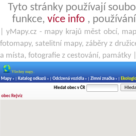
Tyto stránky používají soubo
funkce,
více info
, používání
| yMapy.cz - mapy krajů měst obcí, mapy
fotomapy, satelitní mapy, záběry z družice
a místa, fotografie z cestování, památky 
Všechny mapy..
Mapy
Katalog odkazů
Odcizená vozidla
Zimní značka
Ekologi
» |
» |
» |
» |
Hled
Hledat obec v ČR
obec Rejvíz