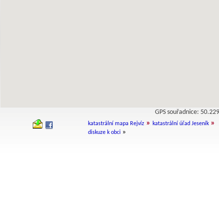
GPS souřadnice: 50.2
»
»
katastrální mapa Rejvíz
katastrální úřad Jeseník
»
diskuze k obci