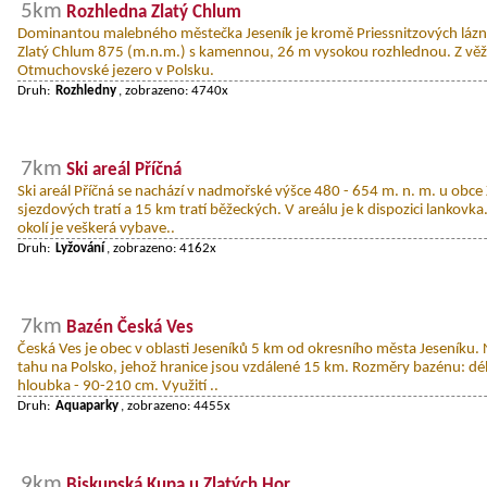
5km
Rozhledna Zlatý Chlum
Dominantou malebného městečka Jeseník je kromě Priessnitzových lázní
Zlatý Chlum 875 (m.n.m.) s kamennou, 26 m vysokou rozhlednou. Z věž
Otmuchovské jezero v Polsku.
Druh:
Rozhledny
, zobrazeno: 4740x
7km
Ski areál Příčná
Ski areál Příčná se nachází v nadmořské výšce 480 - 654 m. n. m. u obce 
sjezdových tratí a 15 km tratí běžeckých. V areálu je k dispozici lankovk
okolí je veškerá vybave..
Druh:
Lyžování
, zobrazeno: 4162x
7km
Bazén Česká Ves
Česká Ves je obec v oblasti Jeseníků 5 km od okresního města Jeseníku.
tahu na Polsko, jehož hranice jsou vzdálené 15 km. Rozměry bazénu: délka
hloubka - 90-210 cm. Využití ..
Druh:
Aquaparky
, zobrazeno: 4455x
9km
Biskupská Kupa u Zlatých Hor