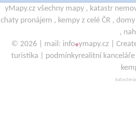
yMapy.cz všechny mapy ,
katastr nemov
chaty pronájem
,
kempy
z celé ČR ,
domy 
,
nah
© 2026 | mail: info
ymapy.cz | Crea
turistika
|
podmínky
realitní kanceláře
kemp
kataster