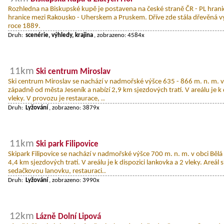
Rozhledna na Biskupské kupě je postavena na české straně ČR - PL hrani
hranice mezi Rakousko - Uherskem a Pruskem. Dříve zde stála dřevěná v
roce 1889.
Druh:
scenérie, výhledy, krajina
, zobrazeno: 4584x
11km
Ski centrum Miroslav
Ski centrum Miroslav se nachází v nadmořské výšce 635 - 866 m. n. m. v 
západně od města Jeseník a nabízí 2,9 km sjezdových tratí. V areálu je k 
vleky. V provozu je restaurace, ..
Druh:
Lyžování
, zobrazeno: 3879x
11km
Ski park Filipovice
Skipark Filipovice se nachází v nadmořské výšce 700 m. n. m. v obci Běl
4,4 km sjezdových tratí. V areálu je k dispozici lankovka a 2 vleky. Areál
sedačkovou lanovku, restauraci..
Druh:
Lyžování
, zobrazeno: 3990x
12km
Lázně Dolní Lipová