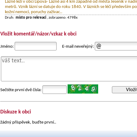
Lázně leží v obci Lipová- Lázně asi 4 km západně od města Jeseník v na
metrů. Vznik lázní se datuje do roku 1840. V lázních se léčí především 
kožní nemoci, poruchy zažívac..
Druh:
místo pro rekreaci
, zobrazeno: 4798x
Vložit komentář/názor/vzkaz k obci
Jméno:
E-mail neveřejný:
Vloži
Sečtěte první dvě čísla:
Diskuze k obci
žádný příspěvek, buďte první..