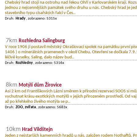
Chebský hrad stojí na ostrohu nad řekou Ohří v Karlovarském kraji. Roz
jednou z nejcennějších památek svého druhu u nás. Chebský hrad je j
stavebního typu císařských falcí v Čes..
Druh:
Hrady
, zobrazeno: 5315x
7km
Rozhledna Salingburg
V roce 1906 ji postavil městský Okrašlovací spolek na památku první pí
1406 ) o minerálních pramenech v okolí Chebu. Otevření se dočkala 7
léčivé kyselky, Saling, dalo název bud..
Druh:
Rozhledny
, zobrazeno: 5316x
8km
Motýlí dům Žírovice
Asi 2 km od Františkových Lázní směrem k přírodní rezervaci SOOS si m
vychutnat krásu exotických motýlů v jejich přirozeném prostředí. Od va
až po křehkého živého motýla se p..
Druh:
ZOO, zvířata
, zobrazeno: 5683x
10km
Hrad Vildštejn
Jeden z nejstarších kamenných hradů u nás, založen rodem Nothaftů. Pr