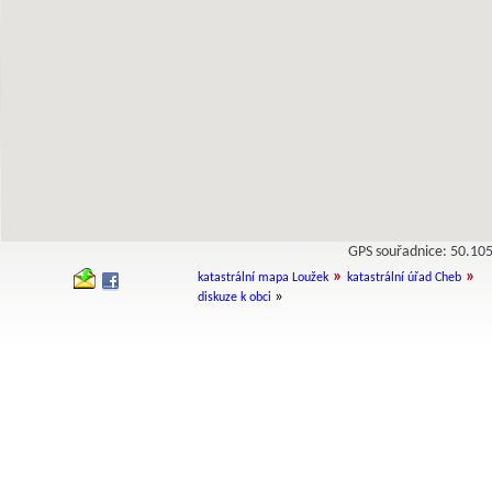
GPS souřadnice: 50.1
»
»
katastrální mapa Loužek
katastrální úřad Cheb
»
diskuze k obci