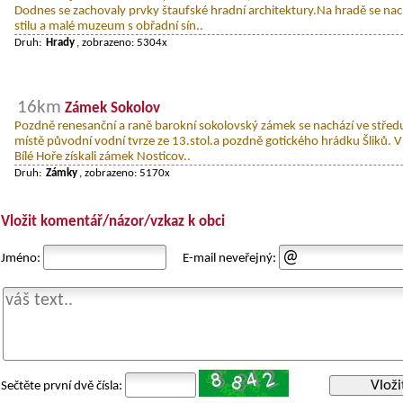
Dodnes se zachovaly prvky štaufské hradní architektury.Na hradě se na
stilu a malé muzeum s obřadní sín..
Druh:
Hrady
, zobrazeno: 5304x
16km
Zámek Sokolov
Pozdně renesanční a raně barokní sokolovský zámek se nachází ve střed
místě původní vodní tvrze ze 13.stol.a pozdně gotického hrádku Šliků. V
Bílé Hoře získali zámek Nosticov..
Druh:
Zámky
, zobrazeno: 5170x
Vložit komentář/názor/vzkaz k obci
Jméno:
E-mail neveřejný:
Vloži
Sečtěte první dvě čísla: