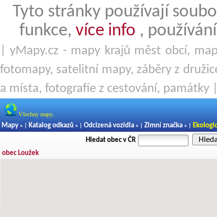
Tyto stránky používají soubo
funkce,
více info
, používání
| yMapy.cz - mapy krajů měst obcí, mapy
fotomapy, satelitní mapy, záběry z družice
a místa, fotografie z cestování, památky 
Všechny mapy..
Mapy
Katalog odkazů
Odcizená vozidla
Zimní značka
Ekologi
» |
» |
» |
» |
Hled
Hledat obec v ČR
obec Loužek