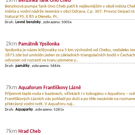
2km
Benzinka Tank Ono Cheb
Benzínová pumpa Tank Ono Cheb patří k nejlevnějším v okolí města Cheb
města u vodní nádrže Jesenice v obci Odrava, č.p. 307. Provoz čerpací s
Natural 95, E 85 a Dieselu. Pr..
Druh:
Levné benzinky
, zobrazeno: 5005x
2km
Památník Ypsilonka
Ypsilonka je název křižovatky cca 5 km východně od Chebu, nedaleko Je
1873 zde byl umístěn jeden ze základních triangulačních bodů v Čechách.
odvozen od rozcestí ve tvaru písmene y..
Druh:
památky
, zobrazeno: 5664x
7km
Aquaforum Františkovy Lázně
Příjemně teplá voda v bazénech, vířivkách i v tobogánu v Aquaforu – svě
Františkových Lázních vás pohladí po duši a po těle nezávisle na rozmare
překrásný vodní svět. V Aquaforu naj..
Druh:
Aquaparky
, zobrazeno: 5261x
7km
Hrad Cheb