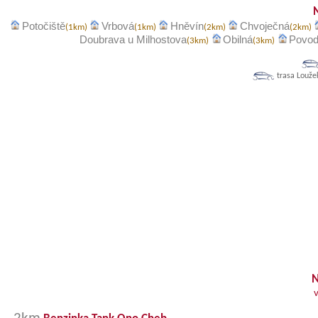
Potočiště
Vrbová
Hněvín
Chvoječná
(1km)
(1km)
(2km)
(2km)
Doubrava u Milhostova
Obilná
Povod
(3km)
(3km)
trasa Louže
N