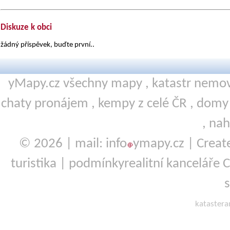
Diskuze k obci
žádný příspěvek, buďte první..
yMapy.cz všechny mapy ,
katastr nemov
chaty pronájem
,
kempy
z celé ČR ,
domy 
,
nah
© 2026 | mail: info
ymapy.cz | Crea
turistika
|
podmínky
realitní kanceláře 
kataster