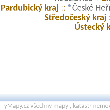
Pardubický kraj
::
České He
Středočeský kraj
Ústecký k
yMapy.cz všechny mapy ,
katastr nemov