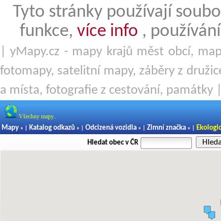
Tyto stránky používají soubo
funkce,
více info
, používání
| yMapy.cz - mapy krajů měst obcí, mapy
fotomapy, satelitní mapy, záběry z družice
a místa, fotografie z cestování, památky 
Všechny mapy..
Mapy
Katalog odkazů
Odcizená vozidla
Zimní značka
Ekologi
» |
» |
» |
» |
Hled
Hledat obec v ČR