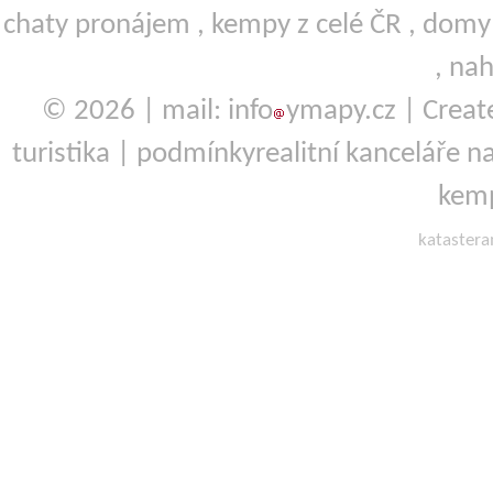
chaty pronájem
,
kempy
z celé ČR ,
domy 
,
nah
© 2026 | mail: info
ymapy.cz | Crea
turistika
|
podmínky
realitní kanceláře
na
kemp
kataster