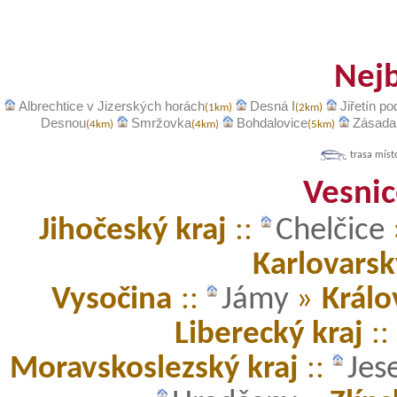
Nejb
Albrechtice v Jizerských horách
Desná I
Jiřetín p
(1km)
(2km)
Desnou
Smržovka
Bohdalovice
Zásada
(4km)
(4km)
(5km)
trasa míst
Vesnic
Jihočeský kraj
::
Chelčice
Karlovarsk
Vysočina
::
Jámy
»
Králo
Liberecký kraj
::
Moravskoslezský kraj
::
Jes