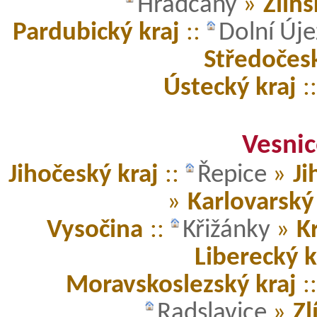
Hradčany
»
Zlíns
Pardubický kraj
::
Dolní Új
Středočesk
Ústecký kraj
:
Vesnic
Jihočeský kraj
::
Řepice
»
Ji
»
Karlovarský 
Vysočina
::
Křižánky
»
K
Liberecký k
Moravskoslezský kraj
:
Radslavice
»
Zl