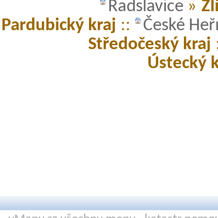
Radslavice
»
Zl
Pardubický kraj
::
České He
Středočeský kraj
Ústecký k