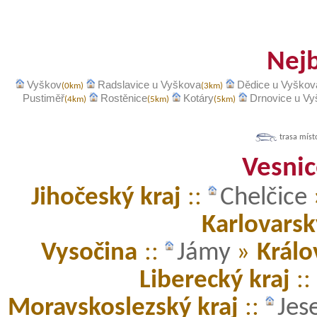
Nejb
Vyškov
Radslavice u Vyškova
Dědice u Vyškov
(0km)
(3km)
Pustiměř
Rostěnice
Kotáry
Drnovice u Vy
(4km)
(5km)
(5km)
trasa míst
Vesnic
Jihočeský kraj
::
Chelčice
Karlovarsk
Vysočina
::
Jámy
»
Králo
Liberecký kraj
::
Moravskoslezský kraj
::
Jes