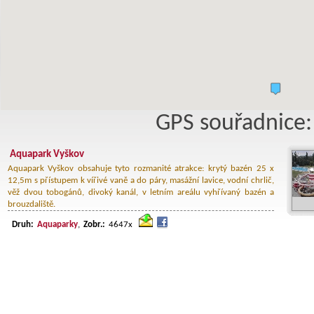
GPS souřadnice:
Aquapark Vyškov
Aquapark Vyškov obsahuje tyto rozmanité atrakce: krytý bazén 25 x
12,5m s přístupem k vířivé vaně a do páry, masážní lavice, vodní chrlič,
věž dvou tobogánů, divoký kanál, v letním areálu vyhřívaný bazén a
brouzdaliště.
Druh:
Aquaparky
,
Zobr.:
4647x