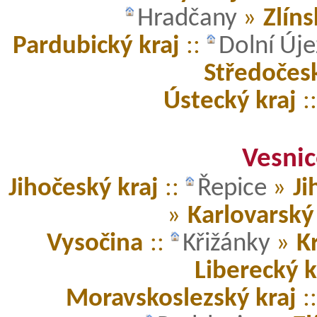
Hradčany
»
Zlíns
Pardubický kraj
::
Dolní Új
Středočesk
Ústecký kraj
:
Vesnic
Jihočeský kraj
::
Řepice
»
Ji
»
Karlovarský 
Vysočina
::
Křižánky
»
K
Liberecký k
Moravskoslezský kraj
: