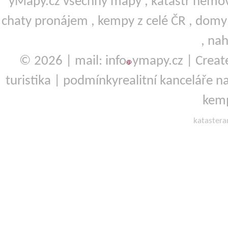
yMapy.cz všechny mapy ,
katastr nemov
chaty pronájem
,
kempy
z celé ČR ,
domy 
,
nah
© 2026 | mail: info
ymapy.cz | Crea
turistika
|
podmínky
realitní kanceláře
na
kemp
kataster