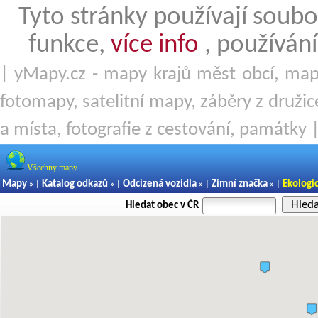
Tyto stránky používají soubo
funkce,
více info
, používání
| yMapy.cz - mapy krajů měst obcí, mapy
fotomapy, satelitní mapy, záběry z družice
a místa, fotografie z cestování, památky 
Všechny mapy..
Mapy
Katalog odkazů
Odcizená vozidla
Zimní značka
Ekologi
» |
» |
» |
» |
Hled
Hledat obec v ČR