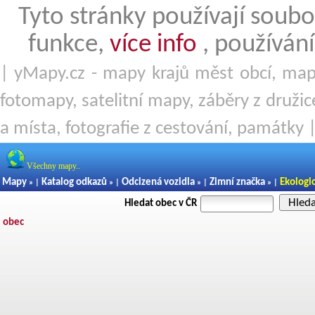
Tyto stránky používají soubo
funkce,
více info
, používání
| yMapy.cz - mapy krajů měst obcí, mapy
fotomapy, satelitní mapy, záběry z družice
a místa, fotografie z cestování, památky 
Všechny mapy..
Mapy
Katalog odkazů
Odcizená vozidla
Zimní značka
Ekologi
» |
» |
» |
» |
Hled
Hledat obec v ČR
obec