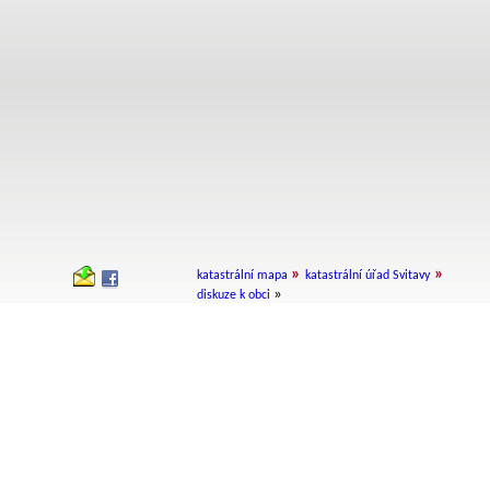
»
»
katastrální mapa
katastrální úřad Svitavy
»
diskuze k obci